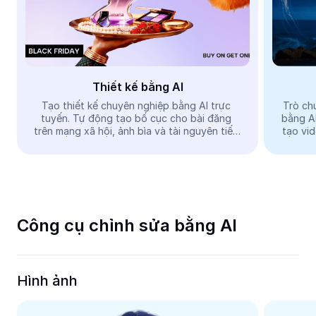
Video
Xóa nền trong video
Nâng cao chất lượng
Thiết kế bằng AI
Trình chỉnh sửa video
Tạo thiết kế chuyên nghiệp bằng AI trực 
Trò chu
tuyến. Tự động tạo bố cục cho bài đăng 
bằng AI
Cắt video
trên mạng xã hội, ảnh bìa và tài nguyên tiếp 
tạo vi
thị. Đơn giản và miễn phí.
Thêm phụ đề vào video
Trình chuyển đổi video
Công cụ chỉnh sửa bằng AI
Hình ảnh