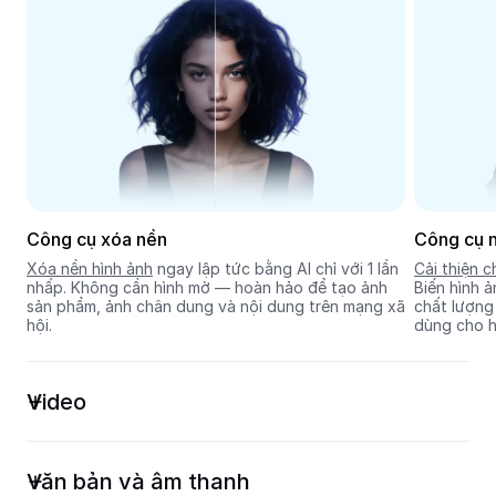
Seedream 5.0
Công cụ xóa nền
Công cụ n
Xóa nền hình ảnh
 ngay lập tức bằng AI chỉ với 1 lần 
Cải thiện c
nhấp. Không cần hình mờ — hoàn hảo để tạo ảnh 
Biến hình ả
sản phẩm, ảnh chân dung và nội dung trên mạng xã 
chất lượng
hội.
dùng cho h
Video
Văn bản và âm thanh