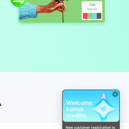
Welcome
bonus
credits
New customer registration to