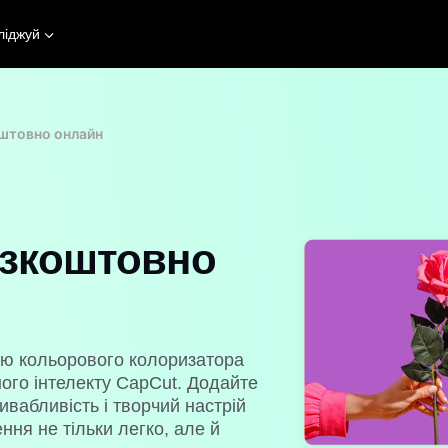
ліджуй
штовно онлайн
езкоштовно
ою кольорового колоризатора
ого інтелекту CapCut. Додайте
абливість і творчий настрій
ня не тільки легко, але й