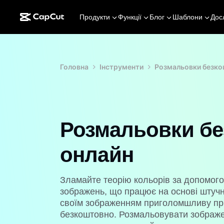
Продукти
Функції
Блог
Шаблони
Дос
Головна
Інструменти
Розмальовки безко
Розмальовки б
онлайн
Зламайте теорію кольорів за допомог
зображень, що працює на основі штучн
своїм зображенням приголомшливу прив
безкоштовно. Розмальовувати зображен