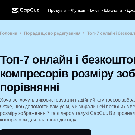
Продукти
Функції
Блог
Шаблони
Дос
Головна
Поради щодо редагування
Топ-7 онлайн і безкош
Топ-7 онлайн і безкошт
компресорів розміру зо
порівнянні
Хоча всі хочуть використовувати надійний компресор зображ
Отже, щоб допомогти вам усім, ми зібрали цей посібник з 
розміру зображення 7 та лідером галузі CapCut. Ви проанал
компресори для плавного досвіду!