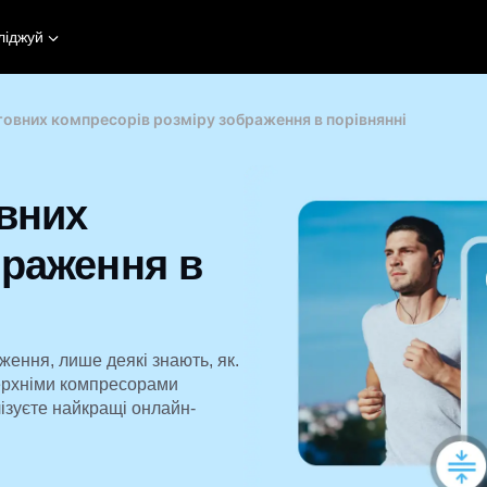
ліджуй
товних компресорів розміру зображення в порівнянні
овних
браження в
ення, лише деякі знають, як.
верхніми компресорами
ізуєте найкращі онлайн-