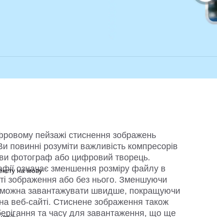
фровому пейзажі стиснення зображень 
Ви повинні розуміти важливість компресорів 
ви фотограф або цифровий творець. 
фії означає зменшення розміру файлу в 
ексту на мову
сті зображення або без нього. Зменшуючи 
 можна завантажувати швидше, покращуючи 
на веб-сайті. Стиснене зображення також 
ерігання та часу для завантаження, що ще 