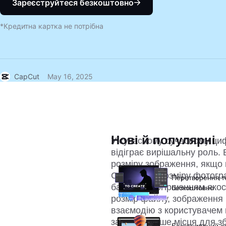
Зареєструйтеся безкоштовно
*Кредитна картка не потрібна
CapCut
May 16, 2025
Нові й популярні
У сучасному сучасному ци
відіграє вирішальну роль. 
розміру зображення, якщо 
Стиснення розміру фотогра
Перетворення т
байтах із погіршенням яко
безкоштовно
розмір файлу, зображення
взаємодію з користувачем 
займає менше місця для зб