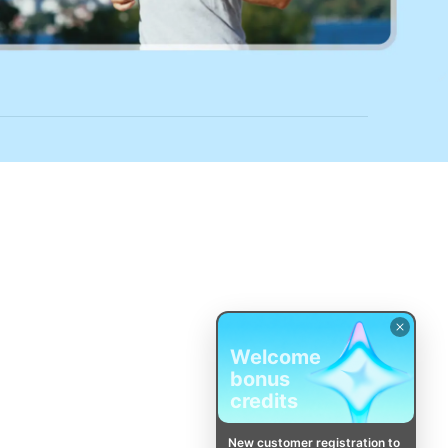
Welcome
bonus
credits
New customer registration to