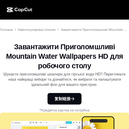
Створення ШІ
Функції
Про нас
Головна
Найпопулярніші списки
Завантажити Приголомшливі Mountain Water Wallpapers HD для робочого столу
CapCut для настільних комп’ютерів
Шаблони для соцмереж
ШІ-дизайн
ШІ-інструменти
Спільнота
Онлайн-версія CapCut
Святкові шаблони
Завантажити Приголомшливі
Відеостудія
Редактор і генератор відео
CapCut Pad
Mountain Water Wallpapers HD для
Більше
Ініціативи
ШІ-генератор відео
Редактор і генератор зображень
робочого столу
CapCut для мобільних пристроїв
Партнери
Шукаєте приголомшливі шпалери для гірської води HD? Перегляньте
ШІ-генератор зображень
Генератор і редактор голосу
ШІ Dreamina
наші найкращі вибори та дізнайтеся, як вибрати та налаштувати
Шаблони календаря
Піонерська програма
ідеальний фон для вашого пристрою.
Покращення ШІ-зображення
Більше
ШІ Pippit
Шаблони до річниці
Програма для творчих партнерів
复制链接
Dreamina Seedance 2.5
Креативний кампус CapCut
*Кредитна картка не потрібна
Випадки використання
Nano Banana Pro
Шаблони ефектів
Соціальні мережі
Gemini Omni