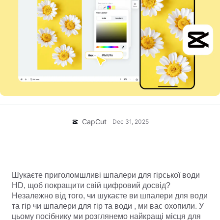
Шаблони для бізнесу
Допомога
Маркетинг
Центр довіри
Текст й аудіо
Стиль життя й влоги
Шаблони для галузей
Центр довідки
Автоматичні субтитри
Власний дизайн
Шаблони спогадів
Шаблони субтитрів
Більше
Новини
Розпізнавання мовлення
Про Умови використання CapCut
Голосове відтворення тексту
Ресурси
Dreamina Seedance 2.0 Launch
CapCut
Dec 31, 2025
Посібники з інструкціями
Власні голоси
Тренди ринку
Покращення голосу
Завантажити Приголомшливі Mountain Water
Wallpapers HD для робочого столу
Популярний вибір
Зменшення шуму
Шукаєте приголомшливі шпалери для гірської води
HD, щоб покращити свій цифровий досвід?
Відкрити CapCut
Тренди й поради щодо шаблонів
Незалежно від того, чи шукаєте ви
шпалери для води
та гір
чи
шпалери для гір та води
, ми вас охопили. У
Зображення
Більше
цьому посібнику ми розглянемо найкращі місця для