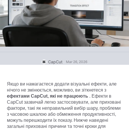
Шаблони для бізнесу
Допомога
Маркетинг
Центр довіри
Текст й аудіо
Стиль життя й влоги
Шаблони для галузей
Центр довідки
Автоматичні субтитри
Власний дизайн
Шаблони спогадів
Шаблони субтитрів
Більше
Новини
Розпізнавання мовлення
Про Умови використання CapCut
CapCut
Mar 26, 2026
Голосове відтворення тексту
Ресурси
Dreamina Seedance 2.0 Launch
Посібники з інструкціями
Власні голоси
Якщо ви намагаєтеся додати візуальні ефекти, але 
Тренди ринку
Покращення голосу
нічого не змінюється, можливо, ви зіткнетеся з 
ефектами CapCut, які не працюють 
. Ефекти в 
Популярний вибір
Зменшення шуму
CapCut зазвичай легко застосовувати, але приховані 
фактори, такі як неправильний вибір шару, проблеми 
Відкрити CapCut
Тренди й поради щодо шаблонів
з часовою шкалою або обмеження продуктивності, 
можуть перешкодити їх показу. Нижче наведені 
Зображення
Більше
загальні приховані причини та точні кроки для 