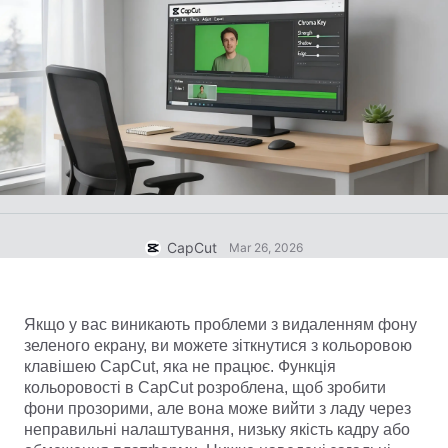
Шаблони для бізнесу
Допомога
Маркетинг
Центр довіри
Текст й аудіо
Стиль життя й влоги
Шаблони для галузей
Центр довідки
Автоматичні субтитри
Власний дизайн
Шаблони спогадів
Шаблони субтитрів
Більше
Новини
Розпізнавання мовлення
Про Умови використання CapCut
Голосове відтворення тексту
Ресурси
Dreamina Seedance 2.0 Launch
CapCut
Mar 26, 2026
Посібники з інструкціями
Власні голоси
Тренди ринку
Покращення голосу
Якщо у вас виникають проблеми з видаленням фону 
зеленого екрану, ви можете зіткнутися з кольоровою 
Популярний вибір
Зменшення шуму
клавішею CapCut, яка не працює. Функція 
Відкрити CapCut
кольоровості в CapCut розроблена, щоб зробити 
Тренди й поради щодо шаблонів
фони прозорими, але вона може вийти з ладу через 
Зображення
неправильні налаштування, низьку якість кадру або 
Більше