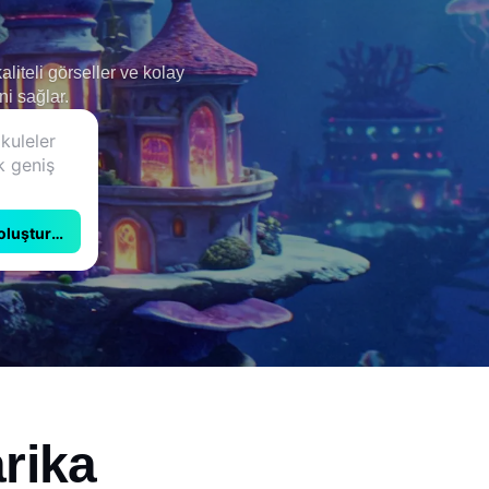
liteli görseller ve kolay
i sağlar.
 oluşturun
arika