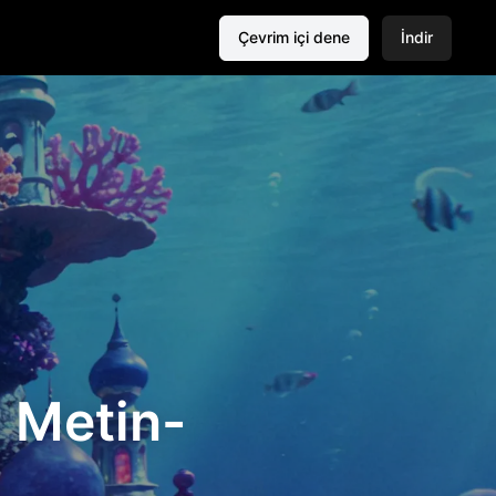
Çevrim içi dene
İndir
 Metin-