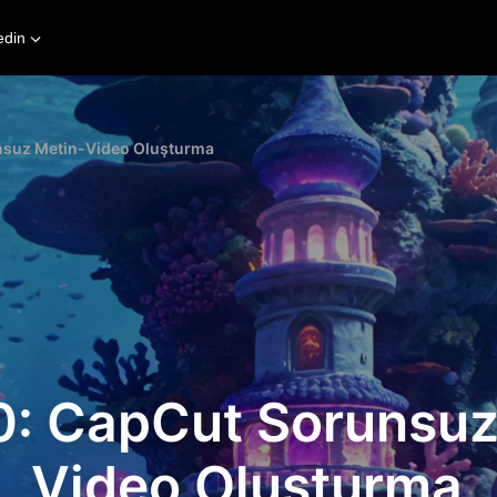
edin
nsuz Metin-Video Oluşturma
0: CapCut Sorunsuz
Video Oluşturma