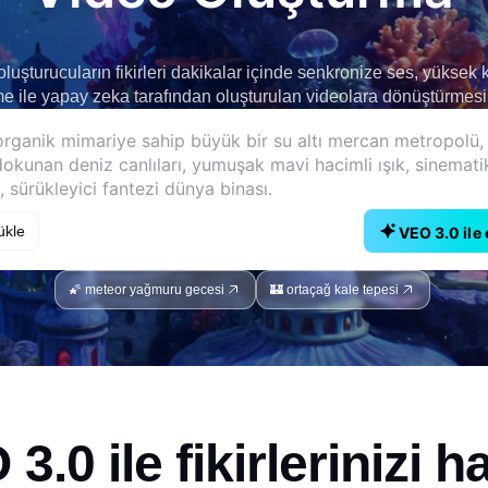
uşturucuların fikirleri dakikalar içinde senkronize ses, yüksek ka
 ile yapay zeka tarafından oluşturulan videolara dönüştürmesin
ükle
VEO 3.0 ile
🌠 meteor yağmuru gecesi
🏰 ortaçağ kale tepesi
3.0 ile fikirlerinizi h