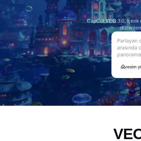
CapCut VEO 3.0, içerik ol
düzenleme
resim y
VEO 