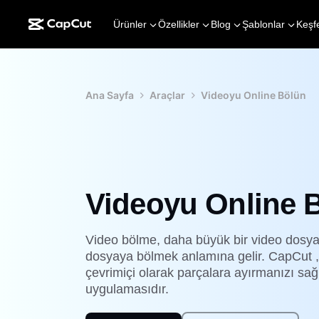
Ürünler
Özellikler
Blog
Şablonlar
Keşf
Ana Sayfa
Araçlar
Videoyu Online Bölün
Videoyu Online 
Video bölme, daha büyük bir video dosyas
dosyaya bölmek anlamına gelir. CapCut ,
çevrimiçi olarak parçalara ayırmanızı sa
uygulamasıdır.