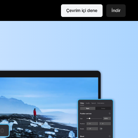
Çevrim içi dene
İndir