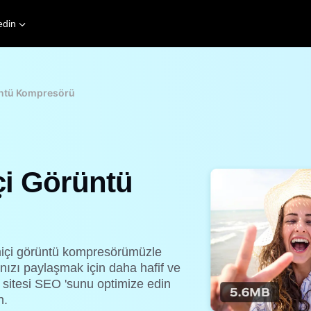
edin
üntü Kompresörü
çi Görüntü
imiçi görüntü kompresörümüzle
ınızı paylaşmak için daha hafif ve
b sitesi SEO 'sunu optimize edin
n.