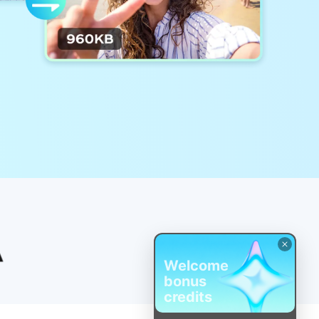
Welcome
bonus
credits