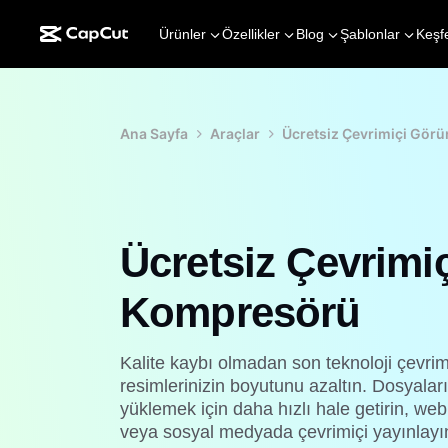
Ürünler
Özellikler
Blog
Şablonlar
Keşf
Ana Sayfa
Araçlar
Ücretsiz Çevrimiçi Gör
Ücretsiz Çevrimi
Kompresörü
Kalite kaybı olmadan son teknoloji çevr
resimlerinizin boyutunu azaltın. Dosyalar
yüklemek için daha hızlı hale getirin, we
veya sosyal medyada çevrimiçi yayınlayı