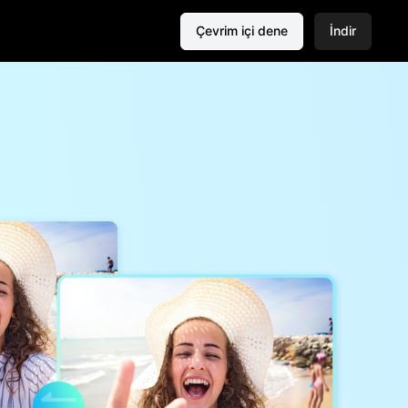
Çevrim içi dene
İndir