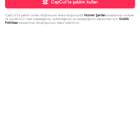
CapCut'ta şablon kullan
CapCut'ta şablon kullan
düğmesine dokunduğunuzda
Hizmet Şartları
esaslarımızı onaylar
ve verilerinizi nasıl topladığımızı, kullandığımızı ve paylaştığımızı öğrenmek için
Gizlilik
Politikası
esaslarımızı okuduğunuzu kabul edersiniz.
Trend
5
3.06K
Kim bana asikk? sjsj | Kim bana asik
yazıyı sil al | yazıyı sil al |Feride #kes
k? sjsj|#kesfet #kesfetteyiz #capc
2024-04-13
fet#itzy#midzy
2024-04-13
ut #Ece