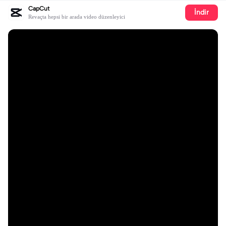
CapCut
İndir
Revaçta hepsi bir arada video düzenleyici