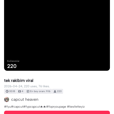
Kullanımlar
220
tek rakibim viral
2026-04-24, 220 uses, 76 likes.
00:18
4
En boy oranı: 9:16
220
capcut heaven
#fyu#capcut#fypcqpcut🔥🔥#fopryoupage #kesfetteyiz