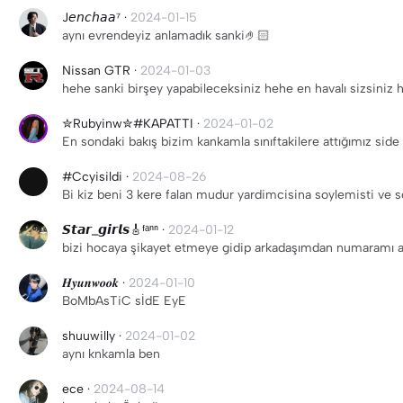
J𝘦𝘯𝘤𝘩𝘢𝘢⁷
·
2024-01-15
aynı evrendeyiz anlamadık sanki🤌🏻
Nissan GTR
·
2024-01-03
hehe sanki birşey yapabileceksiniz hehe en ha
✮Rubyinw✮#KAPATTI
·
2024-01-02
En sondaki bakış bizim kankamla sınıftakilere attığımız side
#Ccyisildi
·
2024-08-26
Bi kiz beni 3 kere falan mudur yardimcisina soylemisti ve s
𝙎𝙩𝙖𝙧_𝙜𝙞𝙧𝙡𝙨🎸ᶠᵃⁿⁿ
·
2024-01-12
bizi hocaya şikayet etmeye gidip arkadaşımdan numaramı a
𝑯𝒚𝒖𝒏𝒘𝒐𝒐𝒌
·
2024-01-10
BoMbAsTiC sİdE EyE
shuuwilly
·
2024-01-02
aynı knkamla ben
ece
·
2024-08-14