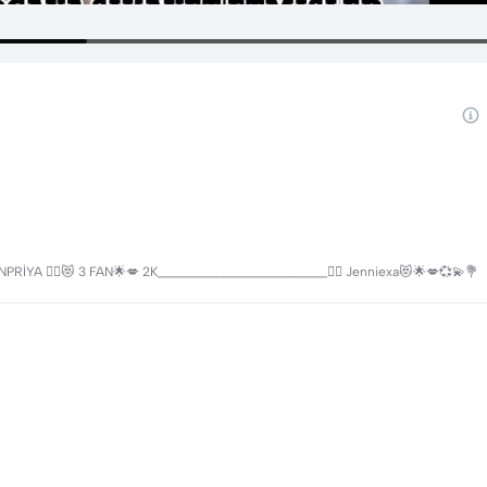
İYA ❤️‍🔥😻 3 FAN🌟💋 2K__________________________🏃‍♀️ Jenniexa😻🌟💋💞💫💐