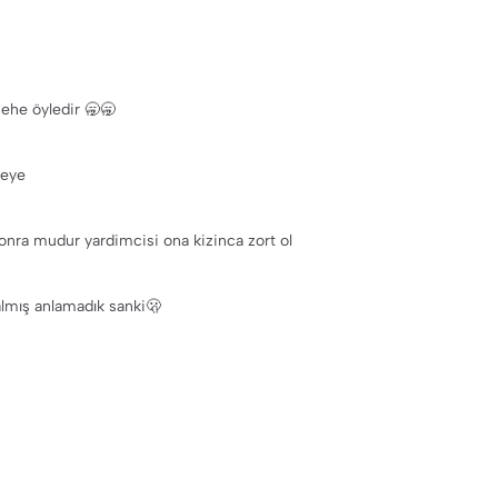
valı sizsiniz hehe öyledir 🥱🥱
 eye
onra mudur yardimcisi ona kizinca zort ol
lmış anlamadık sanki🫢