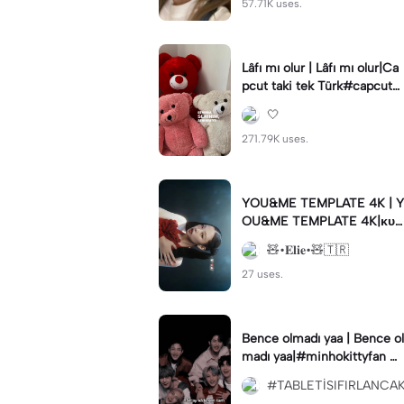
57.71K uses.
Lâfı mı olur | Lâfı mı olur|Ca
pcut taki tek Türk#capcut#
şablon#keşfet#fyp
🤍
271.79K uses.
YOU&ME TEMPLATE 4K | Y
OU&ME TEMPLATE 4K|ᴋᴜʟ
ʟᴀɴᴀʙɪʟᴇᴄᴇɢ̆ɪɴɪᴢ ʜᴀʟɪ ʜᴇsᴀ
🧸•𝐄𝐥𝐢𝐞•🧸🇹🇷
ᴘᴛᴀ ᴠᴀʀ♥︎ | #template
27 uses.
Bence olmadı yaa | Bence ol
madı yaa|#minhokittyfan #
traykids #capcut #K-pop #
#TABLETİSIFIRLANCA
capcutedit