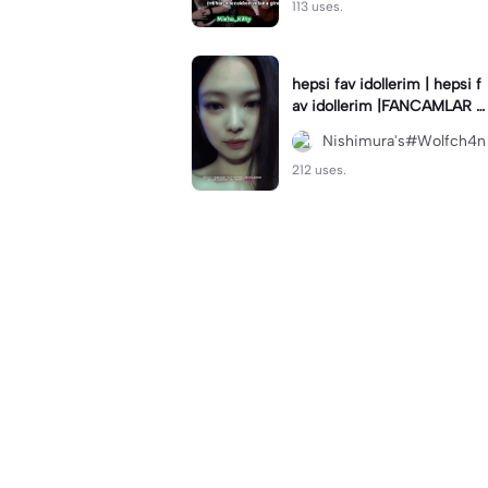
113 uses.
hepsi fav idollerim | hepsi f
av idollerim |FANCAMLAR Ö
YLESINE
Nishimura's#Wolfch4n
212 uses.