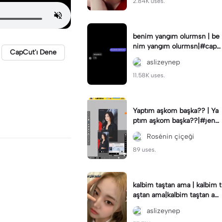
2.84K uses.
benim yangım olurmsn | be
nim yangım olurmsn|#capc
CapCut'ı Dene
ut🍀#capcut 🔥🔥 #capcut_
aslizeynep
edit
11.58K uses.
Yaptım aşkom başka?? | Ya
ptım aşkom başka??|#jenni
ekimki#viralcapcut🔥
Rosénin çiçeği
89 uses.
kalbim taştan ama | kalbim t
aştan ama|kalbim taştan am
a aşk var sen biraz tehlikelis
aslizeynep
in