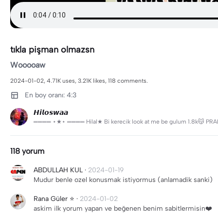
tıkla pişman olmazsn
Wooooaw
2024-01-02, 4.71K uses, 3.21K likes, 118 comments.
En boy oranı: 4:3
𝙃𝙞𝙡𝙤𝙨𝙬𝙖𝙖
════ ⋆★⋆ ════ Hilal★ Bi kerecik look at me be gulum 1.8k😽 PRANPR
118 yorum
ABDULLAH KUL
·
2024-01-19
Mudur benle ozel konusmak istiyormus (anlamadik sanki)
Rana Güler ⭐
·
2024-01-02
askim ilk yorum yapan ve beğenen benim sabitlermisin❤️