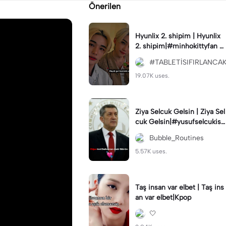
Önerilen
Hyunlix 2. shipim | Hyunlix
2. shipim|#minhokittyfan #
hyunjin #felix #hyunlixx #s
#TABLETİSIFIRLANCA
traykids
19.07K uses.
Ziya Selcuk Gelsin | Ziya Sel
cuk Gelsin|#yusufselcukisti
fa#yusufselçukistifa
Bubble_Routines
5.57K uses.
Taş insan var elbet | Taş ins
an var elbet|Kpop
🤍