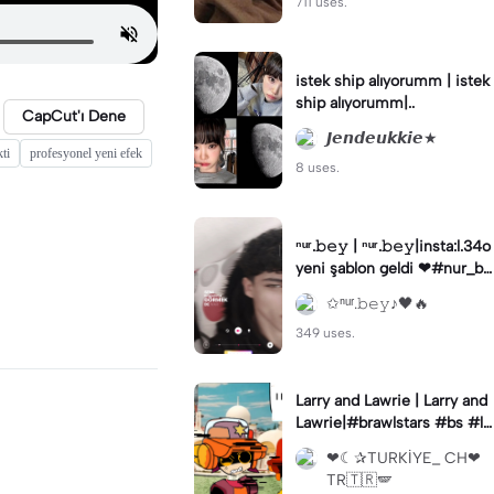
711 uses.
istek ship alıyorumm | istek
ship alıyorumm|..
CapCut'ı Dene
𝙅𝙚𝙣𝙙𝙚𝙪𝙠𝙠𝙞𝙚★
ti
profesyonel yeni efek
8 uses.
ⁿᵘʳ.𝚋𝚎𝚢 | ⁿᵘʳ.𝚋𝚎𝚢|insta:l.34o
yeni şablon geldi ❤#nur_be
y
✩ⁿᵘʳ.𝚋𝚎𝚢♪🖤🔥
349 uses.
Larry and Lawrie | Larry and
Lawrie|#brawlstars #bs #la
rryandlawrie #animation
❤︎︎☾✰TURKİYE_ CH❤︎︎
TR🇹🇷🪽