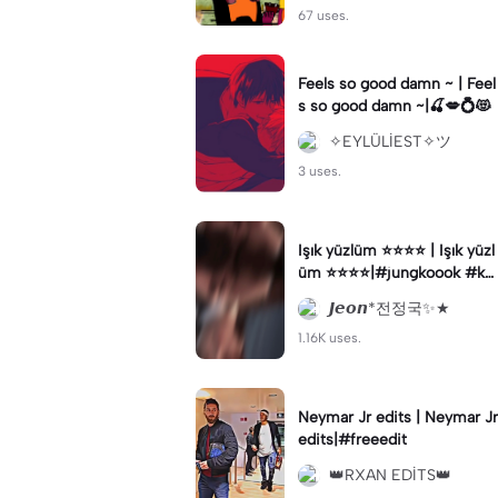
67 uses.
Feels so good damn ~ | Feel
s so good damn ~|🍒💋💍😻
✧EYLÜLİEST✧ツ
3 uses.
Işık yüzlüm ⭐️⭐️⭐️⭐️ | Işık yüzl
üm ⭐️⭐️⭐️⭐️|#jungkoook #ke
şfetbeniöneçıkart #jk#keşf
𝙅𝙚𝙤𝙣*전정국✨★
etbeniöneçıkar
1.16K uses.
Neymar Jr edits | Neymar Jr
edits|#freeedit
👑RXAN EDİTS👑