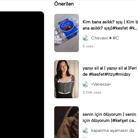
Önerilen
Kim bana asikk? sjsj | Kim b
ana asikk? sjsj|#kesfet #ke
sfetteyiz #capcut #Ece
Chevawi★#C
5 uses.
yazıyı sil al | yazıyı sil al |Feri
de #kesfet#itzy#midzy
•Vanessa•
3.06K uses.
senin için ölüyorum | senin
için ölüyorum |#kefşet cap
cut benin öne çıkar kefşet k
kapanma aşamasın da
efşet 🥲