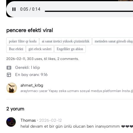
pencere efekti viral
polarr filtre qr kodu
ai sanat üretici yüksek çözünürlük
metinden sanat görseli olu
Buz efekti
giri efeck sesleri
Engelliler gn ablon
2026-02-11, 303 uses, 61 likes, 2 comments.
Gerekli: 1 klip
En boy oranı: 9:16
ahmet_krbg
araştırmacı yazar Yapay zeka uzmanı sosyal medya platformları Inst
2 yorum
Thomas
·
2026-02-12
helal devam et bir gün ünlü olucan ben inanıyommm ❤️❤️❤