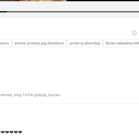
şturucu
ücretsiz çevrimiçi png düzenleyici
çevrim içi photoshop
Resim canlandrma efek
a @ahmet_krbg TikTok @doğa_hayranı
️❤️❤️❤️❤️❤️