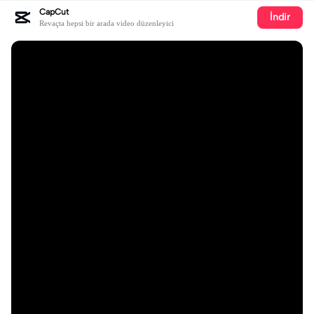
CapCut
İndir
Revaçta hepsi bir arada video düzenleyici