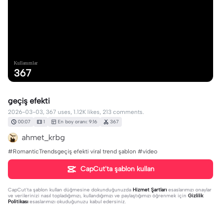
Kullanımlar
367
geçiş efekti
2026-03-03, 367 uses, 1.12K likes, 213 comments.
00:07
1
En boy oranı: 9:16
367
ahmet_krbg
#RomanticTrendsgeçiş efekti viral trend şablon #video
CapCut'ta şablon kullan
CapCut'ta şablon kullan
düğmesine dokunduğunuzda
Hizmet Şartları
esaslarımızı onaylar
ve verilerinizi nasıl topladığımızı, kullandığımızı ve paylaştığımızı öğrenmek için
Gizlilik
Politikası
esaslarımızı okuduğunuzu kabul edersiniz.