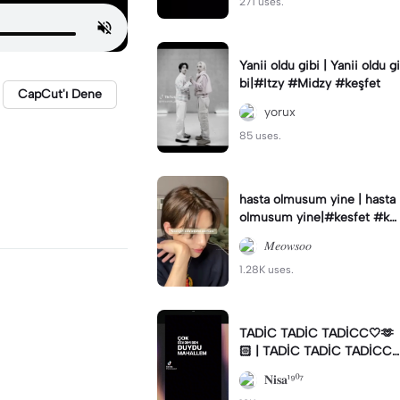
271 uses.
Yanii oldu gibi | Yanii oldu gi
bi|#Itzy #Midzy #keşfet
CapCut'ı Dene
yorux
85 uses.
hasta olmusum yine | hasta
olmusum yine|#kesfet #ke
şfetbeniöneçıkar #azwsoot
𝑀𝑒𝑜𝑤𝑠𝑜𝑜
eam #kesfetteyiz
1.28K uses.
TADİC TADİC TADİCC🤍🫶
🏻 | TADİC TADİC TADİCC
🤍🫶🏻|🤍
𝐍𝐢𝐬𝐚¹⁹⁰⁷