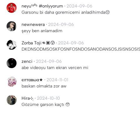
neyu¹⁹⁰⁵ #onlyyorum
·
2024-09-06
Garsonu bi daha goremicemi anladihimda😔
newnewera
·
2024-09-06
şeyy ben anlamadim
Zorba Toji👊🏿😰
·
2024-09-06
DKDNSODMSOSKFOSNFOSNDOSANODANSOSJSISNSOSISISISK
zenci
·
2024-09-06
abe videoyu tam ekran vercen mi
єιттαвωα★
·
2024-11-01
baskan olmakta zor aw
Hira⊹ฺ
·
2024-10-10
Gözüme garson kaçtı 🥹