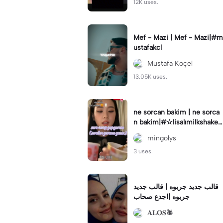
12K uses.
Mef - Mazi | Mef - Mazi|#m
ustafakcl
Mustafa Koçel
13.05K uses.
ne sorcan bakim | ne sorca
n bakim|#☆lisalımilkshake
☆ #kesfetbeniönecikar #k
mingolys
esfetkesfetkes
3 uses.
قالب جديد جربوه | قالب جديد
جربوه |اجدع صحاب
𝐀𝐋𝐎𝐒🕷️