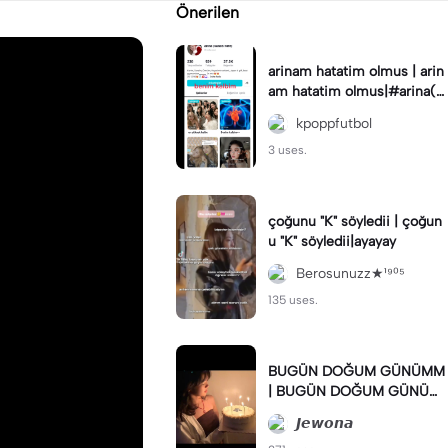
Önerilen
arinam hatatim olmus | arin
am hatatim olmus|#arina(s
ana's wife)
kpoppfutbol
3 uses.
çoğunu "K" söyledii | çoğun
u "K" söyledii|ayayay
Berosunuzz★¹⁹⁰⁵
135 uses.
BUGÜN DOĞUM GÜNÜMM
| BUGÜN DOĞUM GÜNÜM
M |YA BARİ BUGÜN LİNÇ Bİ
𝙅𝙚𝙬𝙤𝙣𝙖
LDİRİMİ GELMESİN ;(