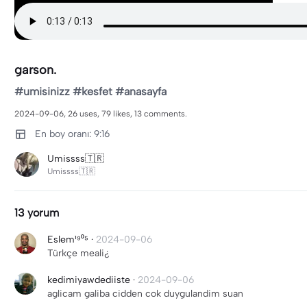
garson.
#umisinizz #kesfet #anasayfa
2024-09-06, 26 uses, 79 likes, 13 comments.
En boy oranı: 9:16
Umissss🇹🇷
Umissss🇹🇷
13 yorum
Eslem¹⁹⁰⁵
·
2024-09-06
Türkçe meali¿
kedimiyawdediiste
·
2024-09-06
aglicam galiba cidden cok duygulandim suan