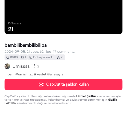
Kullanımlar
21
bambilibambilibiliba
2024-09-05, 21 uses, 62 likes, 17 comments.
00:08
1
En boy oranı: 1:1
21
Umissss🇹🇷
mbam #umisinizz #kesfet #anasayfa
CapCut'ta şablon kullan
CapCut'ta şablon kullan
düğmesine dokunduğunuzda
Hizmet Şartları
esaslarımızı onaylar
ve verilerinizi nasıl topladığımızı, kullandığımızı ve paylaştığımızı öğrenmek için
Gizlilik
Politikası
esaslarımızı okuduğunuzu kabul edersiniz.
17 yorum