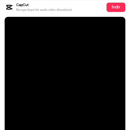
CapCut
İndir
Revaçta hepsi bir arada video düzenleyici