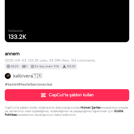
Kullanımlar
133.2K
annem
2025-08-03, 133.2K uses, 34.39K likes, 153 comments.
00:23
1
En boy oranı: 9:16
133.2K
kalbivera🇹🇷
#kesfet#kesfetbenionecikar
CapCut'ta şablon kullan
CapCut'ta şablon kullan
düğmesine dokunduğunuzda
Hizmet Şartları
esaslarımızı onaylar
ve verilerinizi nasıl topladığımızı, kullandığımızı ve paylaştığımızı öğrenmek için
Gizlilik
Politikası
esaslarımızı okuduğunuzu kabul edersiniz.