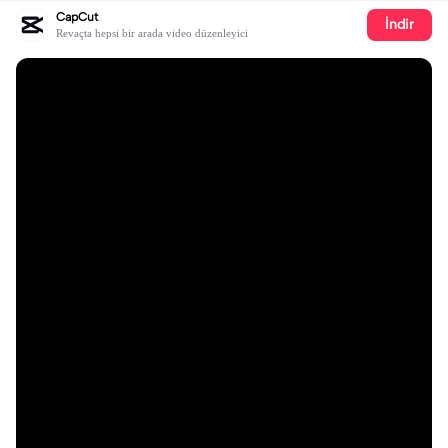
CapCut
İndir
Revaçta hepsi bir arada video düzenleyici