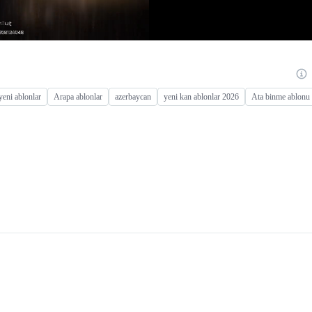
yeni ablonlar
Arapa ablonlar
azerbaycan
yeni kan ablonlar 2026
Ata binme ablonu