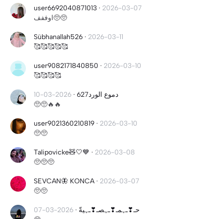
user6692040871013
·
2026-03-07
اوففف🥺🥺
Sübhanallah526
·
2026-03-11
🥰🥰🥰🥰🥰
user9082171840850
·
2026-03-10
🥰🥰🥰🥰
2026-03-10
·
دموع الورد627
🥺🥺🔥🔥
user9021360210819
·
2026-03-10
🥺🥺
Talipovicke🧸🤍💙
·
2026-03-08
🥺🥺🥺
SEVCAN🦋 KONCA
·
2026-03-07
🥺🥺
2026-03-07
·
حـ❣ـہمـ❣ـہصـ❣ـہيةّ