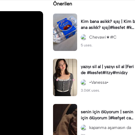
Önerilen
Kim bana asikk? sjsj | Kim b
ana asikk? sjsj|#kesfet #ke
sfetteyiz #capcut #Ece
Chevawi★#C
5 uses.
yazıyı sil al | yazıyı sil al |Feri
de #kesfet#itzy#midzy
•Vanessa•
3.06K uses.
senin için ölüyorum | senin
için ölüyorum |#kefşet cap
cut benin öne çıkar kefşet k
kapanma aşamasın da
efşet 🥲