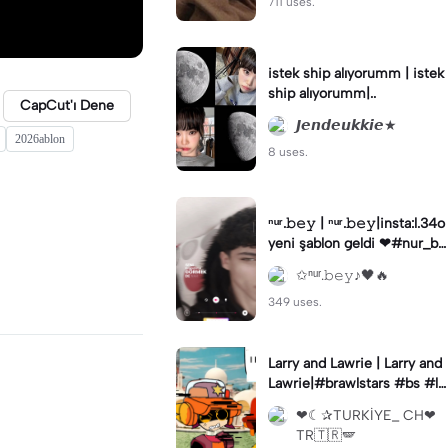
711 uses.
istek ship alıyorumm | istek
ship alıyorumm|..
CapCut'ı Dene
𝙅𝙚𝙣𝙙𝙚𝙪𝙠𝙠𝙞𝙚★
2026ablon
8 uses.
ⁿᵘʳ.𝚋𝚎𝚢 | ⁿᵘʳ.𝚋𝚎𝚢|insta:l.34o
yeni şablon geldi ❤#nur_be
y
✩ⁿᵘʳ.𝚋𝚎𝚢♪🖤🔥
349 uses.
Larry and Lawrie | Larry and
Lawrie|#brawlstars #bs #la
rryandlawrie #animation
❤︎︎☾✰TURKİYE_ CH❤︎︎
TR🇹🇷🪽