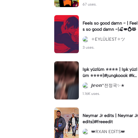
67 uses.
Feels so good damn ~ | Feel
s so good damn ~|🍒💋💍😻
✧EYLÜLİEST✧ツ
3 uses.
Işık yüzlüm ⭐️⭐️⭐️⭐️ | Işık yüzl
üm ⭐️⭐️⭐️⭐️|#jungkoook #ke
şfetbeniöneçıkart #jk#keşf
𝙅𝙚𝙤𝙣*전정국✨★
etbeniöneçıkar
1.16K uses.
Neymar Jr edits | Neymar Jr
edits|#freeedit
👑RXAN EDİTS👑