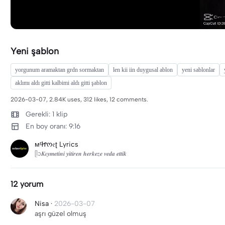
Yeni şablon
yorgunum aramaktan grdn sormaktan
len kii iin duygusal ablon
yeni sablonlar
aklımı aldı gitti kalbimi aldı gitti şablon
2026-03-07, 2.84K uses, 312 likes, 12 comments.
Gerekli: 1 klip
En boy oranı: 9:16
ᴍᵋᏥო𝔢ʈ Lyrics
ᥫᩣ𝑲𝜾𝒚𝒎𝒆𝒕𝒊𝒏𝒊 𝒚𝒊𝒕𝒊𝒓𝒆𝒏 𝒉𝒆𝒓𝒌𝒆𝒛𝒆 𝒗𝒆𝒅𝒂 𝒆𝒕𝒕𝒊𝒌
12 yorum
Nisa
·
2026-03-07
aşrı güzel olmuş