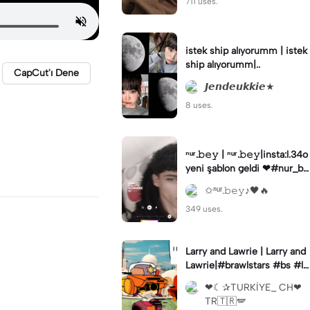
711 uses.
istek ship alıyorumm | istek
ship alıyorumm|..
CapCut'ı Dene
𝙅𝙚𝙣𝙙𝙚𝙪𝙠𝙠𝙞𝙚★
8 uses.
ⁿᵘʳ.𝚋𝚎𝚢 | ⁿᵘʳ.𝚋𝚎𝚢|insta:l.34o
yeni şablon geldi ❤#nur_be
y
✩ⁿᵘʳ.𝚋𝚎𝚢♪🖤🔥
349 uses.
Larry and Lawrie | Larry and
Lawrie|#brawlstars #bs #la
rryandlawrie #animation
❤︎︎☾✰TURKİYE_ CH❤︎︎
TR🇹🇷🪽