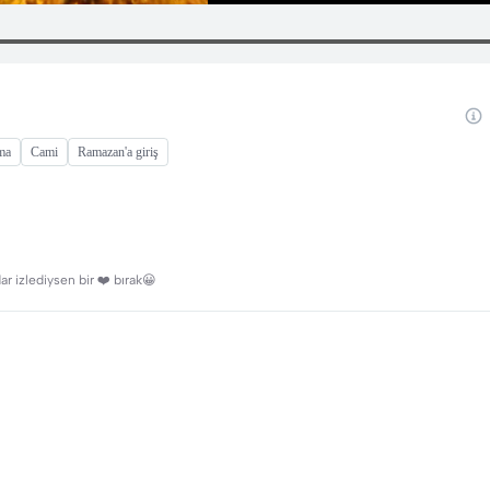
ama
Cami
Ramazan'a giriş
ar izlediysen bir ❤️ bırak😀