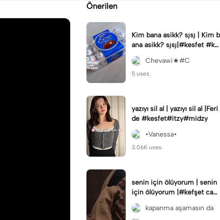
Önerilen
Kim bana asikk? sjsj | Kim b
ana asikk? sjsj|#kesfet #ke
sfetteyiz #capcut #Ece
Chevawi★#C
5 uses.
yazıyı sil al | yazıyı sil al |Feri
de #kesfet#itzy#midzy
•Vanessa•
3.06K uses.
senin için ölüyorum | senin
için ölüyorum |#kefşet cap
cut benin öne çıkar kefşet k
kapanma aşamasın da
efşet 🥲