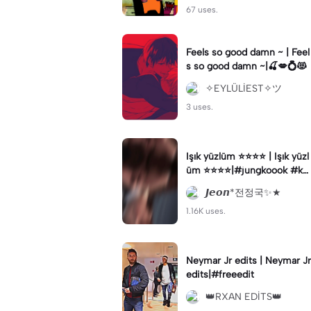
67 uses.
Feels so good damn ~ | Feel
s so good damn ~|🍒💋💍😻
✧EYLÜLİEST✧ツ
3 uses.
Işık yüzlüm ⭐️⭐️⭐️⭐️ | Işık yüzl
üm ⭐️⭐️⭐️⭐️|#jungkoook #ke
şfetbeniöneçıkart #jk#keşf
𝙅𝙚𝙤𝙣*전정국✨★
etbeniöneçıkar
1.16K uses.
Neymar Jr edits | Neymar Jr
edits|#freeedit
👑RXAN EDİTS👑