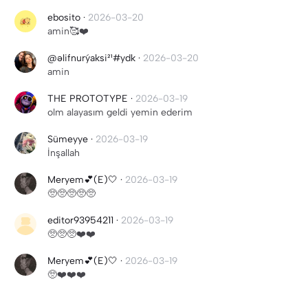
ebosito
·
2026-03-20
amin🥰❤️
@əlifnurýaksi²¹#ydk
·
2026-03-20
amin
THE PROTOTYPE
·
2026-03-19
olm alayasım geldi yemin ederim
Sümeyye
·
2026-03-19
İnşallah
Meryem💕(E)🤍
·
2026-03-19
🥺🥺🥺🥺🥺
editor93954211
·
2026-03-19
🥺🥺🥺❤️❤️
Meryem💕(E)🤍
·
2026-03-19
🥺❤️❤️❤️