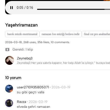
Yaşehriramazan
barok müzik enstrümantal
ramazan fon müziği bedava indir
final cut pro anahtarl
2026-03-18, 268 uses, 356 likes, 10 comments.
Gerekli: 1 klip
Zeynebq3
Zeynebq3 Her yara sabırla kapanır, her kalp Allah’la iyileşir.” buraya kad
10 yorum
user2710935805071
·
2026-03-19
su gibi geçti valla
Ravza
·
2026-03-19
elveda şehri ramazan