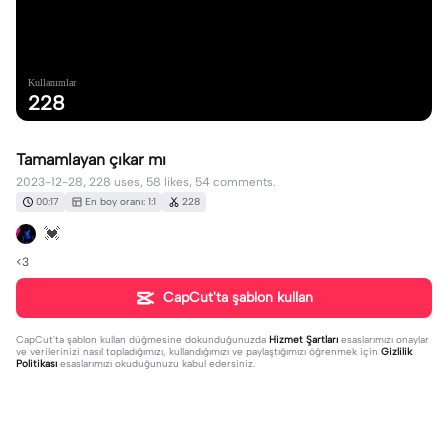
Kullanımlar
228
Tamamlayan çıkar mı
2023-12-28, 228 uses, 58 likes, 54 comments.
00:17
En boy oranı: 1:1
228
💓
<3
CapCut'ta şablon kullan
CapCut'ta şablon kullan
düğmesine dokunduğunuzda
Hizmet Şartları
esaslarımızı onaylar
ve verilerinizi nasıl topladığımızı, kullandığımızı ve paylaştığımızı öğrenmek için
Gizlilik
Politikası
esaslarımızı okuduğunuzu kabul edersiniz.
54 yorum