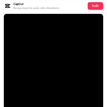
CapCut
İndir
Revaçta hepsi bir arada video düzenleyici