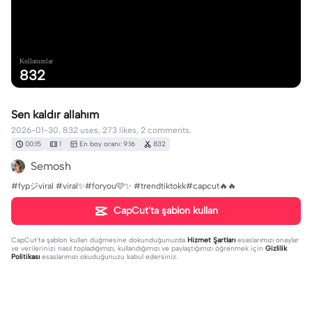
Kullanımlar
832
Sen kaldır allahım
2026-01-30, 832 uses, 273 likes, 2 comments.
00:15
1
En boy oranı: 9:16
832
Semosh
#fypジviral #viral✨#foryou🩷✨ #trendtiktokk#capcut🔥🔥
CapCut'ta şablon kullan
CapCut'ta şablon kullan
düğmesine dokunduğunuzda
Hizmet Şartları
esaslarımızı onaylar
ve verilerinizi nasıl topladığımızı, kullandığımızı ve paylaştığımızı öğrenmek için
Gizlilik
Politikası
esaslarımızı okuduğunuzu kabul edersiniz.
2 yorum