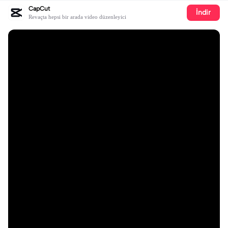
CapCut
İndir
Revaçta hepsi bir arada video düzenleyici