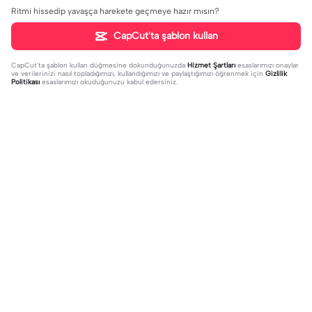
Ritmi hissedip yavaşça harekete geçmeye hazır mısın?
CapCut'ta şablon kullan
CapCut'ta şablon kullan
düğmesine dokunduğunuzda
Hizmet Şartları
esaslarımızı onaylar
ve verilerinizi nasıl topladığımızı, kullandığımızı ve paylaştığımızı öğrenmek için
Gizlilik
Politikası
esaslarımızı okuduğunuzu kabul edersiniz.
Trend
93.47K
70
Kürtlere Yeni Şablon | Kürtlere Yeni
Biraz saygıda lazım | Biraz saygıda la
Şablon|#kesfet#fyp#trending🔥#y
2023-12-29
zım|#Kesfet
2023-12-31
usuflyrics