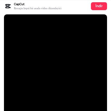
CapCut
İndir
Revaçta hepsi bir arada video düzenleyici