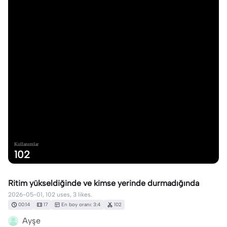
Kullanımlar
102
Ritim yükseldiğinde ve kimse yerinde durmadığında
2026-05-01, 102 uses, 3 likes.
00:14
17
En boy oranı: 3:4
102
Ayşe