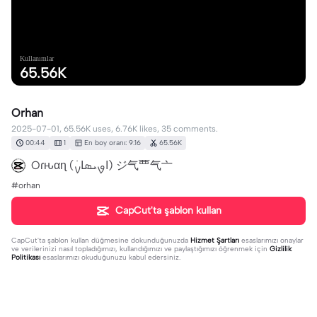
Kullanımlar
65.56K
Orhan
2025-07-01, 65.56K uses, 6.76K likes, 35 comments.
00:44
1
En boy oranı: 9:16
65.56K
Oɾԋαɳ (ߊ‌ࡐ‌ܝ‌ܣߊ‌ࡍ߭) ジ气覀气亠
#orhan
CapCut'ta şablon kullan
CapCut'ta şablon kullan
düğmesine dokunduğunuzda
Hizmet Şartları
esaslarımızı onaylar
ve verilerinizi nasıl topladığımızı, kullandığımızı ve paylaştığımızı öğrenmek için
Gizlilik
Politikası
esaslarımızı okuduğunuzu kabul edersiniz.
35 yorum