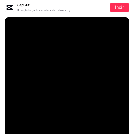
CapCut
İndir
Revaçta hepsi bir arada video düzenleyici