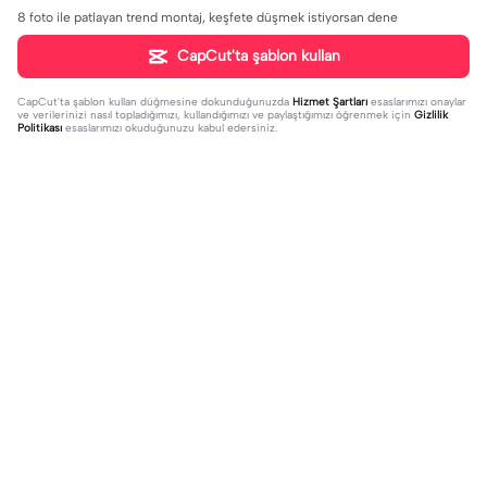
8 foto ile patlayan trend montaj, keşfete düşmek istiyorsan dene
CapCut'ta şablon kullan
CapCut'ta şablon kullan
düğmesine dokunduğunuzda
Hizmet Şartları
esaslarımızı onaylar
ve verilerinizi nasıl topladığımızı, kullandığımızı ve paylaştığımızı öğrenmek için
Gizlilik
Politikası
esaslarımızı okuduğunuzu kabul edersiniz.
Trend
19.07K
5.57K
Hyunlix 2. shipim | Hyunlix 2. shipim
Ziya Selcuk Gelsin | Ziya Selcuk Gel
|#minhokittyfan #hyunjin #felix #
2023-10-04
sin|#yusufselcukistifa#yusufselçu
2023-10-02
hyunlixx #straykids
kistifa