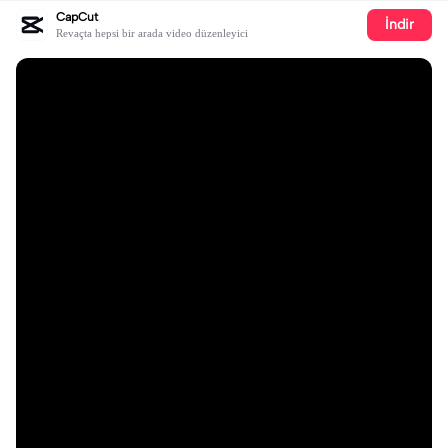
CapCut
İndir
Revaçta hepsi bir arada video düzenleyici