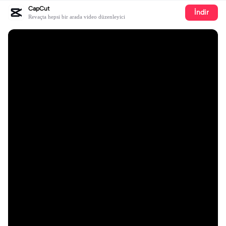
CapCut
İndir
Revaçta hepsi bir arada video düzenleyici