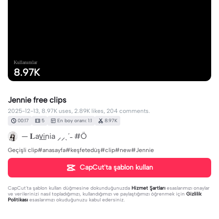
Kullanımlar
8.97K
Jennie free clips
2025-12-13, 8.97K uses, 2.89K likes, 204 comments.
00:17
5
En boy oranı: 1:1
8.97K
— 𝐋av͟inia ⸝⸝ˎˊ˗ #Ö
Geçişli clip#anasayfa#keşfetedüş#clip#new#Jennie
CapCut'ta şablon kullan
CapCut'ta şablon kullan
düğmesine dokunduğunuzda
Hizmet Şartları
esaslarımızı onaylar
ve verilerinizi nasıl topladığımızı, kullandığımızı ve paylaştığımızı öğrenmek için
Gizlilik
Politikası
esaslarımızı okuduğunuzu kabul edersiniz.