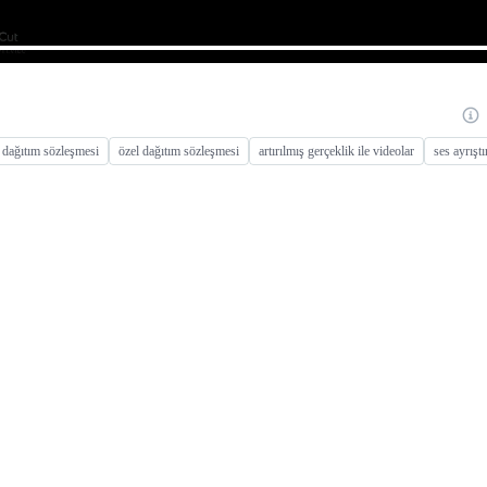
 dağıtım sözleşmesi
özel dağıtım sözleşmesi
artırılmış gerçeklik ile videolar
ses ayrışt