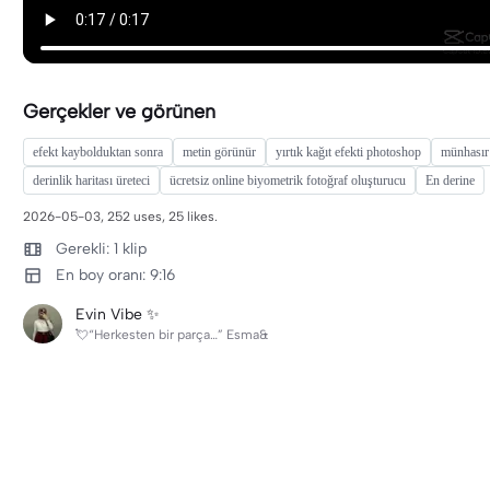
Gerçekler ve görünen
efekt kaybolduktan sonra
metin görünür
yırtık kağıt efekti photoshop
münhasır
derinlik haritası üreteci
ücretsiz online biyometrik fotoğraf oluşturucu
En derine
2026-05-03, 252 uses, 25 likes.
Gerekli: 1 klip
En boy oranı: 9:16
Evin Vibe ✨
💘“Herkesten bir parça…” Esma&