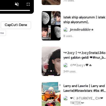
711 uses.
istek ship alıyorumm | istek
ship alıyorumm|..
CapCut'ı Dene
𝙅𝙚𝙣𝙙𝙚𝙪𝙠𝙠𝙞𝙚★
ırma
8 uses.
ⁿᵘʳ.𝚋𝚎𝚢 | ⁿᵘʳ.𝚋𝚎𝚢|insta:l.34o
yeni şablon geldi ❤#nur_be
y
✩ⁿᵘʳ.𝚋𝚎𝚢♪🖤🔥
349 uses.
Larry and Lawrie | Larry and
Lawrie|#brawlstars #bs #la
rryandlawrie #animation
❤︎︎☾✰TURKİYE_ CH❤︎︎
TR🇹🇷🪽