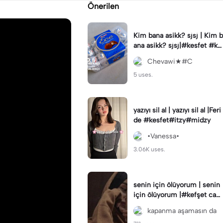
Önerilen
Kim bana asikk? sjsj | Kim b
ana asikk? sjsj|#kesfet #ke
sfetteyiz #capcut #Ece
Chevawi★#C
5 uses.
yazıyı sil al | yazıyı sil al |Feri
de #kesfet#itzy#midzy
•Vanessa•
3.06K uses.
senin için ölüyorum | senin
için ölüyorum |#kefşet cap
cut benin öne çıkar kefşet k
kapanma aşamasın da
efşet 🥲