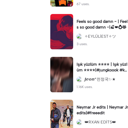
67 uses.
Feels so good damn ~ | Feel
s so good damn ~|🍒💋💍😻
✧EYLÜLİEST✧ツ
3 uses.
Işık yüzlüm ⭐️⭐️⭐️⭐️ | Işık yüzl
üm ⭐️⭐️⭐️⭐️|#jungkoook #ke
şfetbeniöneçıkart #jk#keşf
𝙅𝙚𝙤𝙣*전정국✨★
etbeniöneçıkar
1.16K uses.
Neymar Jr edits | Neymar Jr
edits|#freeedit
👑RXAN EDİTS👑