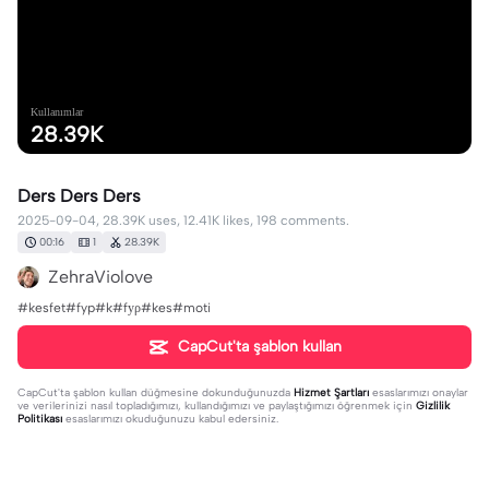
Kullanımlar
28.39K
Ders Ders Ders
2025-09-04, 28.39K uses, 12.41K likes, 198 comments.
00:16
1
28.39K
ZehraViolove
#kesfet#fyp#k#fуρ#kes#moti
CapCut'ta şablon kullan
CapCut'ta şablon kullan
düğmesine dokunduğunuzda
Hizmet Şartları
esaslarımızı onaylar
ve verilerinizi nasıl topladığımızı, kullandığımızı ve paylaştığımızı öğrenmek için
Gizlilik
Politikası
esaslarımızı okuduğunuzu kabul edersiniz.