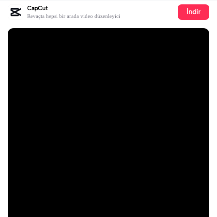
CapCut
İndir
Revaçta hepsi bir arada video düzenleyici