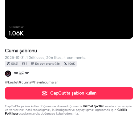
Kullanımlar
1.06K
Cuma şablonu
2025-10-31, 1.06K uses, 206 likes, 4 comments.
00:21
1
En boy oranı: 9:16
1.06K
🪽SE🪽
#keşfet#cuma#hayırlıcumalar
CapCut'ta şablon kullan
CapCut'ta şablon kullan
düğmesine dokunduğunuzda
Hizmet Şartları
esaslarımızı onaylar
ve verilerinizi nasıl topladığımızı, kullandığımızı ve paylaştığımızı öğrenmek için
Gizlilik
Politikası
esaslarımızı okuduğunuzu kabul edersiniz.
4 yorum