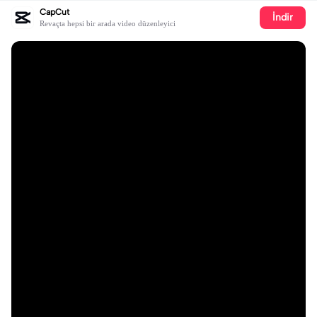
CapCut
İndir
Revaçta hepsi bir arada video düzenleyici