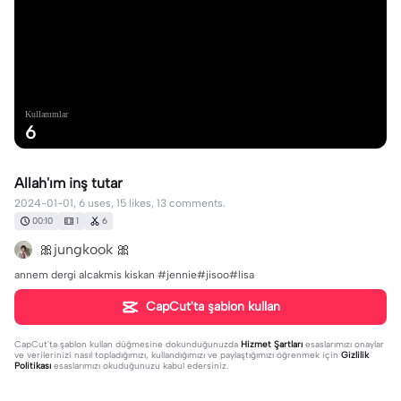
Kullanımlar
6
Allah'ım inş tutar
2024-01-01, 6 uses, 15 likes, 13 comments.
00:10
1
6
🎀jungkook 🎀
annem dergi alcakmis kiskan #jennie#jisoo#lisa
CapCut'ta şablon kullan
CapCut'ta şablon kullan
düğmesine dokunduğunuzda
Hizmet Şartları
esaslarımızı onaylar
ve verilerinizi nasıl topladığımızı, kullandığımızı ve paylaştığımızı öğrenmek için
Gizlilik
Politikası
esaslarımızı okuduğunuzu kabul edersiniz.