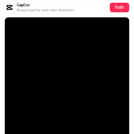
CapCut
İndir
Revaçta hepsi bir arada video düzenleyici