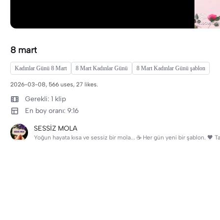
8 mart
Kadınlar Günü 8 Mart
8 Mart Kadınlar Günü
8 Mart Kadınlar Günü şablon
2026-03-08, 566 uses, 27 likes.
Gerekli: 1 klip
En boy oranı: 9:16
SESSİZ MOLA
Yoğun hayata kısa ve sessiz bir mola... ☕ Her gün yeni bir şablon. 