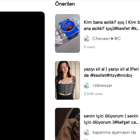
Önerilen
Kim bana asikk? sjsj | Kim b
ana asikk? sjsj|#kesfet #ke
sfetteyiz #capcut #Ece
Chevawi★#C
5 uses.
yazıyı sil al | yazıyı sil al |Feri
de #kesfet#itzy#midzy
•Vanessa•
3.06K uses.
senin için ölüyorum | senin
için ölüyorum |#kefşet cap
cut benin öne çıkar kefşet k
kapanma aşamasın da
efşet 🥲