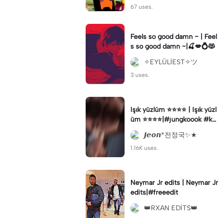
67 uses.
Feels so good damn ~ | Feel
s so good damn ~|🍒💋💍😻
✧EYLÜLİEST✧ツ
3 uses.
Işık yüzlüm ⭐️⭐️⭐️⭐️ | Işık yüzl
üm ⭐️⭐️⭐️⭐️|#jungkoook #ke
şfetbeniöneçıkart #jk#keşf
𝙅𝙚𝙤𝙣*전정국✨★
etbeniöneçıkar
1.16K uses.
Neymar Jr edits | Neymar Jr
edits|#freeedit
👑RXAN EDİTS👑