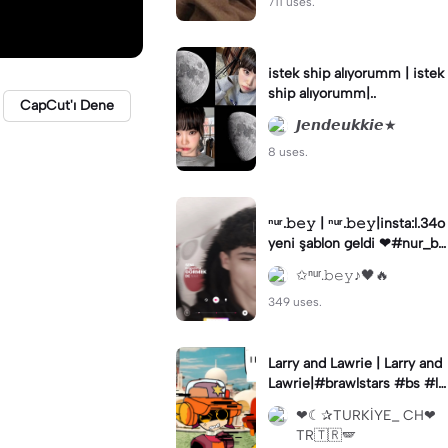
711 uses.
istek ship alıyorumm | istek
ship alıyorumm|..
CapCut'ı Dene
𝙅𝙚𝙣𝙙𝙚𝙪𝙠𝙠𝙞𝙚★
8 uses.
ⁿᵘʳ.𝚋𝚎𝚢 | ⁿᵘʳ.𝚋𝚎𝚢|insta:l.34o
yeni şablon geldi ❤#nur_be
y
✩ⁿᵘʳ.𝚋𝚎𝚢♪🖤🔥
349 uses.
Larry and Lawrie | Larry and
Lawrie|#brawlstars #bs #la
rryandlawrie #animation
❤︎︎☾✰TURKİYE_ CH❤︎︎
TR🇹🇷🪽