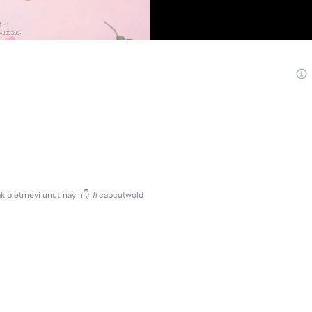
 Takip etmeyi unutmayın👇 #capcutwold