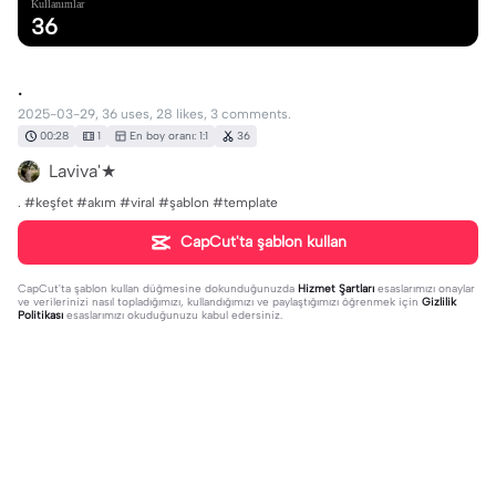
Kullanımlar
36
.
2025-03-29, 36 uses, 28 likes, 3 comments.
00:28
1
En boy oranı: 1:1
36
Laviva'★
. #keşfet #akım #viral #şablon #template
CapCut'ta şablon kullan
CapCut'ta şablon kullan
düğmesine dokunduğunuzda
Hizmet Şartları
esaslarımızı onaylar
ve verilerinizi nasıl topladığımızı, kullandığımızı ve paylaştığımızı öğrenmek için
Gizlilik
Politikası
esaslarımızı okuduğunuzu kabul edersiniz.
3 yorum
..
·
2025-03-29
çok güzel bakıyodunn ama altında faklı şeyler vardı sanki
bazenn güven sorunum vardı ama sana