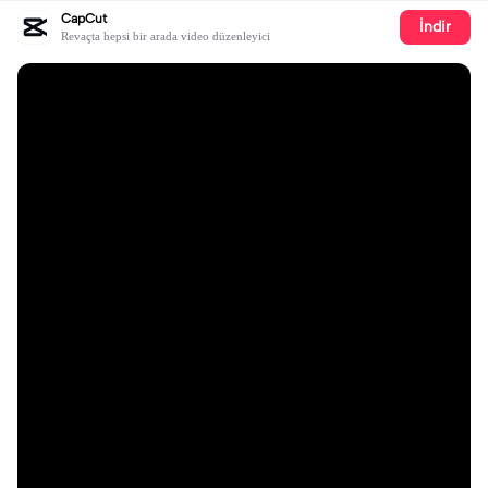
CapCut
İndir
Revaçta hepsi bir arada video düzenleyici