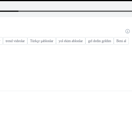
r
trend videolar
Türkçe şablonlar
yol ekim ablonlar
gel dedin geldim
Beni al