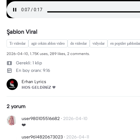
Şablon Viral
Tr videolar
agir cekim ablon video
dn videolar
vidyolar
en popüler şablonla
2026-04-10, 1.75K uses, 289 likes, 2 comments.
Gerekli: 1 klip
En boy oranı: 9:16
Erhan Lyrics
𝗛𝗢𝗦 𝗚𝗘𝗟𝗗𝗶𝗡𝗶𝗭 🖤
2 yorum
user980105516682
·
2026-04-10
❤️
user9614820673023
·
2026-04-11