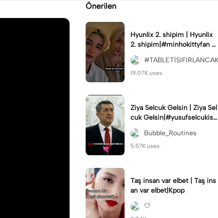
Önerilen
Hyunlix 2. shipim | Hyunlix
2. shipim|#minhokittyfan #
hyunjin #felix #hyunlixx #s
#TABLETİSIFIRLANCA
traykids
19.07K uses.
Ziya Selcuk Gelsin | Ziya Sel
cuk Gelsin|#yusufselcukisti
fa#yusufselçukistifa
Bubble_Routines
5.57K uses.
Taş insan var elbet | Taş ins
an var elbet|Kpop
🤍