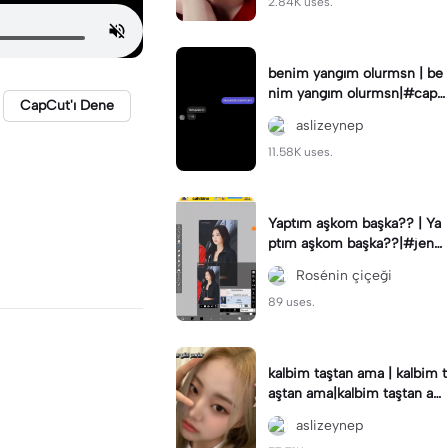
2.84K uses.
benim yangım olurmsn | be
nim yangım olurmsn|#capc
CapCut'ı Dene
ut🍀#capcut 🔥🔥 #capcut_
aslizeynep
edit
11.58K uses.
Yaptım aşkom başka?? | Ya
ptım aşkom başka??|#jenni
ekimki#viralcapcut🔥
Rosénin çiçeği
89 uses.
kalbim taştan ama | kalbim t
aştan ama|kalbim taştan am
a aşk var sen biraz tehlikelis
aslizeynep
in