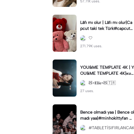
57.71K uses.
Lâfı mı olur | Lâfı mı olur|Ca
pcut taki tek Türk#capcut#
şablon#keşfet#fyp
🤍
271.79K uses.
YOU&ME TEMPLATE 4K | Y
OU&ME TEMPLATE 4K|ᴋᴜʟ
ʟᴀɴᴀʙɪʟᴇᴄᴇɢ̆ɪɴɪᴢ ʜᴀʟɪ ʜᴇsᴀ
🧸•𝐄𝐥𝐢𝐞•🧸🇹🇷
ᴘᴛᴀ ᴠᴀʀ♥︎ | #template
27 uses.
Bence olmadı yaa | Bence ol
madı yaa|#minhokittyfan #
traykids #capcut #K-pop #
#TABLETİSIFIRLANCA
capcutedit