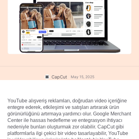
Ticari şablonlar
Yardım
Pazarlama
Güven Merkezi
Metin ve Ses
Yaşam Tarzı ve Vlog'lar
Sektör şablonları
Yardım Merkezi
Otomatik alt yazılar
Özel tasarım
Özet şablonları
Yazı şablonları
Daha fazla
Newsroom
Konuşma tanıma
CapCut Hizmet Şartları hakkında
Metin okuma
Kaynaklar
Dreamina Seedance 2.0 Launch
CapCut
May 15, 2025
Nasıl yapılır kılavuzları
Özel sesler
Pazar Trendleri
Sesi iyileştir
YouTube alışveriş reklamları, doğrudan video içeriğine 
entegre ederek, etkileşimi ve satışları artırarak ürün 
En Popüler Seçimler
Gürültü azaltma
görünürlüğünü artırmaya yardımcı olur. Google Merchant 
CapCut'ı aç
Center ile hassas hedefleme ve entegrasyon ihtiyacı 
Şablon trendler ve ipuçları
nedeniyle bunları oluşturmak zor olabilir. CapCut gibi 
Resim
platformlarla ilgi çekici bir video tasarlayabilir, YouTube 
Daha fazla