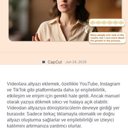
Ticari şablonlar
Yardım
Pazarlama
Güven Merkezi
Metin ve Ses
Yaşam Tarzı ve Vlog'lar
Sektör şablonları
Yardım Merkezi
Otomatik alt yazılar
Özel tasarım
Özet şablonları
Yazı şablonları
Daha fazla
Newsroom
Konuşma tanıma
CapCut Hizmet Şartları hakkında
CapCut
Jun 24, 2025
Metin okuma
Kaynaklar
Dreamina Seedance 2.0 Launch
Nasıl yapılır kılavuzları
Özel sesler
Videolara altyazı eklemek, özellikle YouTube, Instagram 
Pazar Trendleri
Sesi iyileştir
ve TikTok gibi platformlarda daha iyi erişilebilirlik, 
etkileşim ve erişim için gerekli hale geldi. Ancak manuel 
En Popüler Seçimler
Gürültü azaltma
olarak yazıya dökmek sıkıcı ve hataya açık olabilir. 
Videodan altyazıya dönüştürücülerin devreye girdiği yer 
CapCut'ı aç
Şablon trendler ve ipuçları
burasıdır. Sadece birkaç tıklamayla otomatik ve doğru 
altyazı oluşturma sağlarlar ve erişilebilirliği ve izleyici 
Resim
Daha fazla
katılımını artırmanıza yardımcı olurlar.