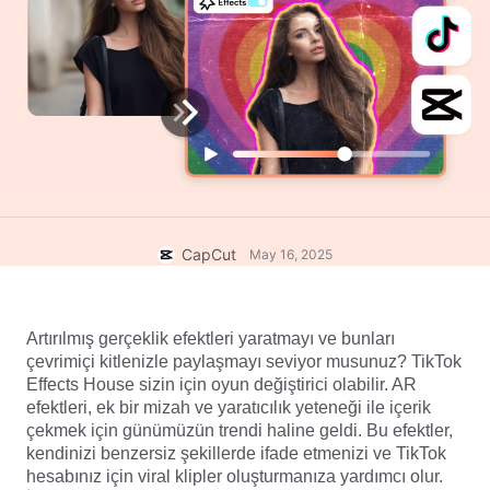
Ticari şablonlar
Yardım
Pazarlama
Güven Merkezi
Metin ve Ses
Yaşam Tarzı ve Vlog'lar
Sektör şablonları
Yardım Merkezi
Otomatik alt yazılar
Özel tasarım
Özet şablonları
Yazı şablonları
Daha fazla
Newsroom
Konuşma tanıma
CapCut Hizmet Şartları hakkında
Metin okuma
Kaynaklar
CapCut
May 16, 2025
Dreamina Seedance 2.0 Launch
Nasıl yapılır kılavuzları
Özel sesler
Pazar Trendleri
Sesi iyileştir
Artırılmış gerçeklik efektleri yaratmayı ve bunları 
çevrimiçi kitlenizle paylaşmayı seviyor musunuz? TikTok 
En Popüler Seçimler
Gürültü azaltma
Effects House sizin için oyun değiştirici olabilir. AR 
efektleri, ek bir mizah ve yaratıcılık yeteneği ile içerik 
CapCut'ı aç
Şablon trendler ve ipuçları
çekmek için günümüzün trendi haline geldi. Bu efektler, 
kendinizi benzersiz şekillerde ifade etmenizi ve TikTok 
Resim
hesabınız için viral klipler oluşturmanıza yardımcı olur. 
Daha fazla