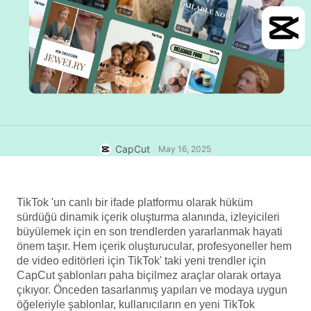
Ticari şablonlar
Yardım
Pazarlama
Güven Merkezi
Metin ve Ses
Yaşam Tarzı ve Vlog'lar
Sektör şablonları
Yardım Merkezi
Otomatik alt yazılar
Özel tasarım
Özet şablonları
Yazı şablonları
Daha fazla
Newsroom
Konuşma tanıma
CapCut Hizmet Şartları hakkında
CapCut
May 16, 2025
Metin okuma
Kaynaklar
Dreamina Seedance 2.0 Launch
Nasıl yapılır kılavuzları
Özel sesler
TikTok 'un canlı bir ifade platformu olarak hüküm 
Pazar Trendleri
Sesi iyileştir
sürdüğü dinamik içerik oluşturma alanında, izleyicileri 
büyülemek için en son trendlerden yararlanmak hayati 
En Popüler Seçimler
Gürültü azaltma
önem taşır. Hem içerik oluşturucular, profesyoneller hem 
de video editörleri için TikTok' taki yeni trendler için 
CapCut'ı aç
Şablon trendler ve ipuçları
CapCut şablonları paha biçilmez araçlar olarak ortaya 
çıkıyor. Önceden tasarlanmış yapıları ve modaya uygun 
Resim
Daha fazla
öğeleriyle şablonlar, kullanıcıların en yeni TikTok 