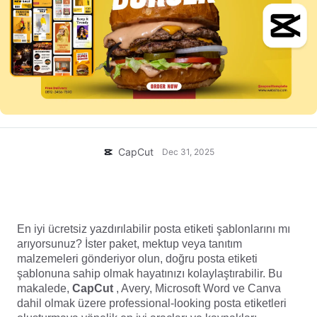
Ticari şablonlar
Yardım
Pazarlama
Güven Merkezi
Metin ve Ses
Yaşam Tarzı ve Vlog'lar
Sektör şablonları
Yardım Merkezi
Otomatik alt yazılar
Özel tasarım
Özet şablonları
Yazı şablonları
Daha fazla
Newsroom
Konuşma tanıma
CapCut Hizmet Şartları hakkında
CapCut
Dec 31, 2025
Metin okuma
Kaynaklar
Dreamina Seedance 2.0 Launch
Nasıl yapılır kılavuzları
Özel sesler
Ücretsiz Yazdırılabilir Posta Etiketi Şablonu: Bugün
İndirin ve Özelleştirin
Pazar Trendleri
Sesi iyileştir
En iyi ücretsiz yazdırılabilir posta etiketi şablonlarını mı
arıyorsunuz? İster paket, mektup veya tanıtım
En Popüler Seçimler
Gürültü azaltma
malzemeleri gönderiyor olun, doğru posta etiketi
CapCut'ı aç
şablonuna sahip olmak hayatınızı kolaylaştırabilir. Bu
Şablon trendler ve ipuçları
makalede,
CapCut
, Avery, Microsoft Word ve Canva
Resim
dahil olmak üzere professional-looking posta etiketleri
Daha fazla