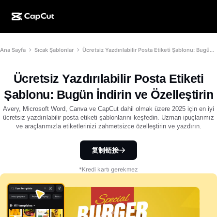
YZ ile oluşturma
Özellikler
Hakkında
Ana Sayfa
Sıcak Şablonlar
Ücretsiz Yazdırılabilir Posta Etiketi Şablonu: Bugün İndirin ve Özelleştirin
CapCut Masaüstü
Sosyal medya şablonları
Yapay Zekâ Tasarım
Yapay zekâ araçları
Topluluk
CapCut Çevrimiçi
Tatil şablonları
Ücretsiz Yazdırılabilir Posta Etiketi
Video Stüdyosu
Video düzenleyici ve oluşturma aracı
CapCut Pad
Şablonu: Bugün İndirin ve Özelleştirin
Daha fazla
Girişimler
Yapay zekâ video oluşturma aracı
Resim düzenleyici ve oluşturma aracı
Avery, Microsoft Word, Canva ve CapCut dahil olmak üzere 2025 için en iyi
CapCut Mobil
ücretsiz yazdırılabilir posta etiketi şablonlarını keşfedin. Uzman ipuçlarımız
İştirakler
ve araçlarımızla etiketlerinizi zahmetsizce özelleştirin ve yazdırın.
Yapay zekâ resim oluşturma aracı
Ses oluşturma aracı ve düzenleyici
Dreamina AI
Takvim şablonları
Öncü Programı
Yapay zekâ resim iyileştirme aracı
复制链接
Daha fazla
Pippit AI
Yıl dönümü şablonları
Kreatif Partner Programı
Dreamina Seedance 2.5
*Kredi kartı gerekmez
CapCut Creative Campus
Kullanım durumları
Nano Banana Pro
Efekt şablonları
Sosyal medya
Gemini Omni