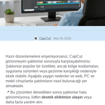
Ticari şablonlar
Yardım
Pazarlama
Güven Merkezi
Metin ve Ses
Yaşam Tarzı ve Vlog'lar
Sektör şablonları
Yardım Merkezi
Otomatik alt yazılar
Özel tasarım
Özet şablonları
Yazı şablonları
Daha fazla
Newsroom
CapCut
Mar 26, 2026
Konuşma tanıma
CapCut Hizmet Şartları hakkında
Metin okuma
Kaynaklar
Dreamina Seedance 2.0 Launch
Hazır düzenlemelere erişemiyorsanız, CapCut 
görünmeyen şablonlar sorunuyla karşılaşabilirsiniz. 
Nasıl yapılır kılavuzları
Özel sesler
Şablonlar popüler bir özelliktir, ancak bölge kısıtlamaları, 
uygulama sürümleri veya gezinme karışıklığı nedeniyle 
Pazar Trendleri
Sesi iyileştir
eksik olabilir. Aşağıda yaygın nedenler ve web, PC ve 
mobil cihazlarda şablonların nasıl bulunacağı yer 
En Popüler Seçimler
Gürültü azaltma
almaktadır.
CapCut'ı aç
Şablon trendler ve ipuçları
📍 Bu çözümleri denedikten sonra şablonlar hala 
görünmüyorsa, lütfen
 destek ekibimize
 ulaşın
 veya 
Resim
daha fazla yardım alın.
Daha fazla