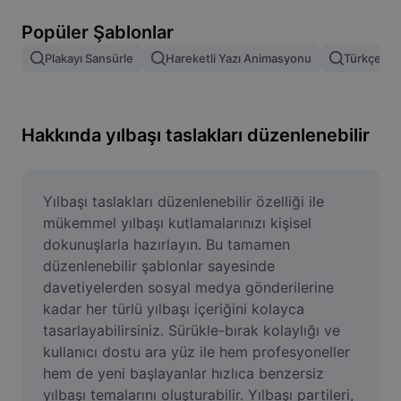
Resim arka planını kaldırma
Popüler Şablonlar
Resim birleştirme
Plakayı Sansürle
Hareketli Yazı Animasyonu
Türkçe Şab
Resim İyileştirme Aracı
Resmi Yeniden Boyutlandırma
Hakkında yılbaşı taslakları düzenlenebilir
Çevrimiçi Fotoğraf Düzenleyici
Mizah Görseli Oluşturucu
Yılbaşı taslakları düzenlenebilir özelliği ile 
mükemmel yılbaşı kutlamalarınızı kişisel 
AI Text Remover
dokunuşlarla hazırlayın. Bu tamamen 
düzenlenebilir şablonlar sayesinde 
AI People Remover
davetiyelerden sosyal medya gönderilerine 
kadar her türlü yılbaşı içeriğini kolayca 
AI Inpainting
tasarlayabilirsiniz. Sürükle-bırak kolaylığı ve 
Face Cutout
kullanıcı dostu ara yüz ile hem profesyoneller 
hem de yeni başlayanlar hızlıca benzersiz 
yılbaşı temalarını oluşturabilir. Yılbaşı partileri, 