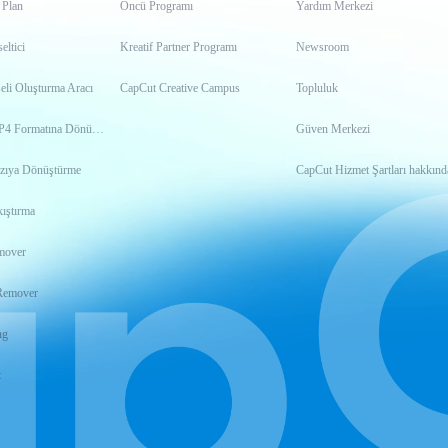
 Plan
Öncü Programı
Yardım Merkezi
ltici
Kreatif Partner Programı
Newsroom
eli Oluşturma Aracı
CapCut Creative Campus
Topluluk
Videoyu MP4 Formatına Dönüştürme
Güven Merkezi
zıya Dönüştürme
CapCut Hizmet Şartları hakkınd
ıştırma
mover
Remover
ng
t