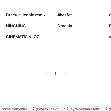
k!
3 B
2,1 B
Dracula Jennie remix
#kesfet
d
503
489
NİNGNİNG
Dracula
D
215
205
CINEMATIC VLOG
.
1
Türkçe Şablonlar
Bayrak Efekti
Sayfa Soyma Efekti