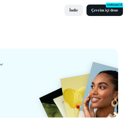
seedream5.0
İndir
Çevrim içi dene