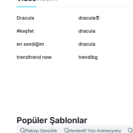
hayranları ve yeni keşfedenler için benzersiz bir kayna
52,4 B
6,8 B
Dracula
dracula🧛
735
619
#keşfet
dracula
311
290
en sevdiğim
dracula
29
19
trendtrend new
trendibg
Popüler Şablonlar
Plakayı Sansürle
Hareketli Yazı Animasyonu