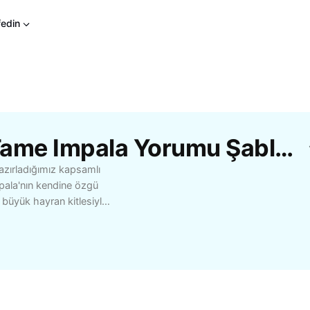
fedin
CapCut'Tan Ücretsiz Tame Impala Yorumu Şablonları
azırladığımız kapsamlı
pala'nın kendine özgü
ı büyük hayran kitlesiyle
Bu rehberde grubun çıkış
i ve sahne
a, Tame Impala'nın
halinize nasıl eşlik
edenler için benzer
yoruz. Tüm Tame Impala