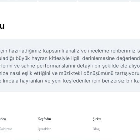
u
çin hazırladığımız kapsamlı analiz ve inceleme rehberimiz 
pladığı büyük hayran kitlesiyle ilgili derinlemesine değerlend
rini ve sahne performanslarını detaylı bir şekilde ele alıyo
inize nasıl eşlik ettiğini ve müzikteki dönüşümünü tartışıyoru
 Impala hayranları ve yeni keşfedenler için benzersiz bir k
ideo
Keşfedin
Şirket
Kaldırma
İştirakler
Blog