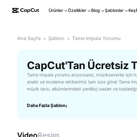
Ürünler
Özellikler
Blog
Şablonlar
Keş
Ana Sayfa
Şablon
Tame Impala Yorumu
>
>
Tame Impala yorumu arıyorsanız, müzikseverler için h
analiz ve inceleme rehberimiz tam size göre! Tame Im
müzik tarzı, albümlerindeki yenilikçi sesler ve topladığ
ilgili derinlemesine değerlendirmelere ulaşabilirsiniz. 
albümünden son projelerine kadar öne çıkan eserlerin
Daha Fazla Şablon
›
performanslarını detaylı bir şekilde ele alıyoruz. Ayrıc
müziğinin dinleyicilere nasıl ilham verdiğini, günlük ruh 
ettiğini ve müzikteki dönüşümünü tartışıyoruz. Merak 
sanatçı önerileri ve dinleyici yorumlarına da yer veri
Video
Resim