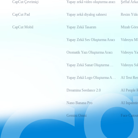
CapCut Çevrimiçi
Yapay zekâ video oluşturma aracı
Şeffaf Arka
CapCut Pad
Yapay zekâ diyalog sahnesi
Resim Yükse
CapCut Mobil
Yapay Zekâ Tasarım
Mizah Görs
Yapay Zekâ Ses Oluşturma Aracı
Otomatik Yazı Oluşturma Aracı
Videoyu Ya
Yapay Zekâ Sanat Oluşturma Aracı
Videoyu Sık
Yapay Zekâ Logo Oluşturma Aracı
AI Text Re
Dreamina Seedance 2.0
AI People 
Nano Banana Pro
AI Inpainti
Gemini Omni
Face Cutou