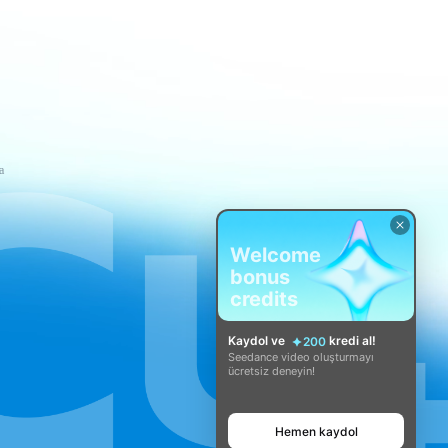
a
Welcome
bonus
credits
Kaydol ve
kredi al!
200
Seedance video oluşturmayı
ücretsiz deneyin!
Hemen kaydol