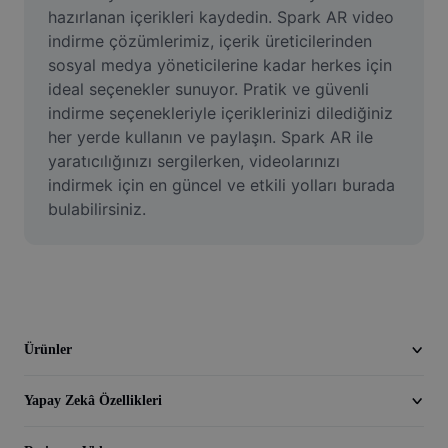
Video
hazırlanan içerikleri kaydedin. Spark AR video 
indirme çözümlerimiz, içerik üreticilerinden 
Video arka planını kaldırma
sosyal medya yöneticilerine kadar herkes için 
ideal seçenekler sunuyor. Pratik ve güvenli 
Kaliteyi artır
indirme seçenekleriyle içeriklerinizi dilediğiniz 
her yerde kullanın ve paylaşın. Spark AR ile 
Video Düzenleyici
yaratıcılığınızı sergilerken, videolarınızı 
Videoyu Kesme
indirmek için en güncel ve etkili yolları burada 
bulabilirsiniz.
Videoya Yazı Ekleme
Video Dönüştürücü
Ürünler
Yapay Zekâ Özellikleri