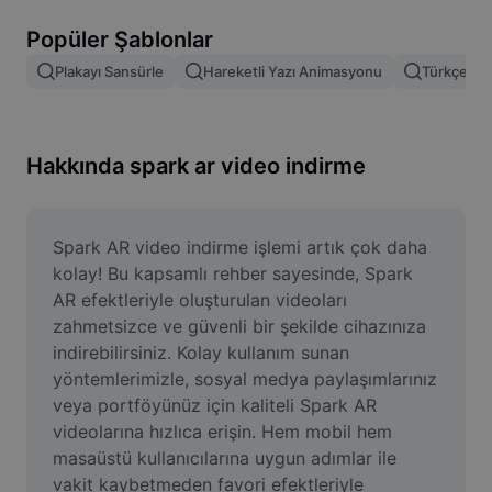
Resim arka planını kaldırma
Popüler Şablonlar
Resim birleştirme
Plakayı Sansürle
Hareketli Yazı Animasyonu
Türkçe Şab
Resim İyileştirme Aracı
Resmi Yeniden Boyutlandırma
Hakkında spark ar video indirme
Çevrimiçi Fotoğraf Düzenleyici
Mizah Görseli Oluşturucu
Spark AR video indirme işlemi artık çok daha 
kolay! Bu kapsamlı rehber sayesinde, Spark 
AI Text Remover
AR efektleriyle oluşturulan videoları 
zahmetsizce ve güvenli bir şekilde cihazınıza 
AI People Remover
indirebilirsiniz. Kolay kullanım sunan 
yöntemlerimizle, sosyal medya paylaşımlarınız 
AI Inpainting
veya portföyünüz için kaliteli Spark AR 
Face Cutout
videolarına hızlıca erişin. Hem mobil hem 
masaüstü kullanıcılarına uygun adımlar ile 
vakit kaybetmeden favori efektleriyle 