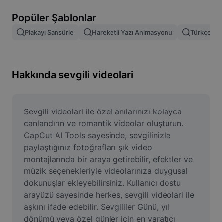
Resim arka planını kaldırma
Popüler Şablonlar
Resim birleştirme
Plakayı Sansürle
Hareketli Yazı Animasyonu
Türkçe Şab
Resim İyileştirme Aracı
Resmi Yeniden Boyutlandırma
Hakkında sevgili videolari
Çevrimiçi Fotoğraf Düzenleyici
Mizah Görseli Oluşturucu
Sevgili videolari ile özel anılarınızı kolayca 
canlandırın ve romantik videolar oluşturun. 
AI Text Remover
CapCut AI Tools sayesinde, sevgilinizle 
paylaştığınız fotoğrafları şık video 
AI People Remover
montajlarında bir araya getirebilir, efektler ve 
müzik seçenekleriyle videolarınıza duygusal 
AI Inpainting
dokunuşlar ekleyebilirsiniz. Kullanıcı dostu 
Face Cutout
arayüzü sayesinde herkes, sevgili videolari ile 
aşkını ifade edebilir. Sevgililer Günü, yıl 
dönümü veya özel günler için en yaratıcı 