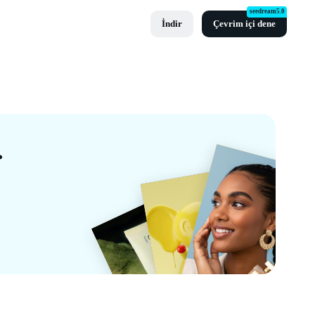
seedream5.0
İndir
Çevrim içi dene
ablonları