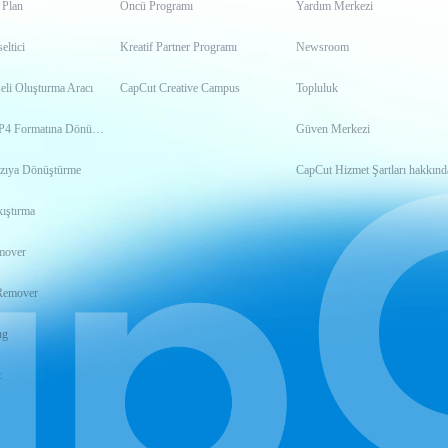
 Plan
Öncü Programı
Yardım Merkezi
ltici
Kreatif Partner Programı
Newsroom
eli Oluşturma Aracı
CapCut Creative Campus
Topluluk
Videoyu MP4 Formatına Dönüştürme
Güven Merkezi
zıya Dönüştürme
CapCut Hizmet Şartları hakkınd
ıştırma
mover
Remover
ng
t