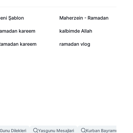
18,3 B
16 B
yeni Şablon
Maherzein - Ramadan
1,1 B
976
ramadan kareem
kalbimde Allah
192
157
Ramadan kareem
ramadan vlog
Gunu Dilekleri
Yasgunu Mesajlari
Kurban Bayramı Şablon