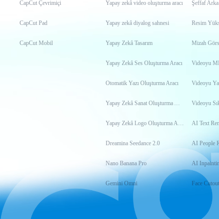
CapCut Çevrimiçi
Yapay zekâ video oluşturma aracı
Şeffaf Arka
CapCut Pad
Yapay zekâ diyalog sahnesi
Resim Yükse
CapCut Mobil
Yapay Zekâ Tasarım
Mizah Görs
Yapay Zekâ Ses Oluşturma Aracı
Otomatik Yazı Oluşturma Aracı
Videoyu Ya
Yapay Zekâ Sanat Oluşturma Aracı
Videoyu Sık
Yapay Zekâ Logo Oluşturma Aracı
AI Text Re
Dreamina Seedance 2.0
AI People 
Nano Banana Pro
AI Inpainti
Gemini Omni
Face Cutou