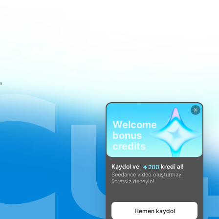
a
Welcome
bonus
credits
Kaydol ve
kredi al!
200
Seedance video oluşturmayı
ücretsiz deneyin!
Hemen kaydol