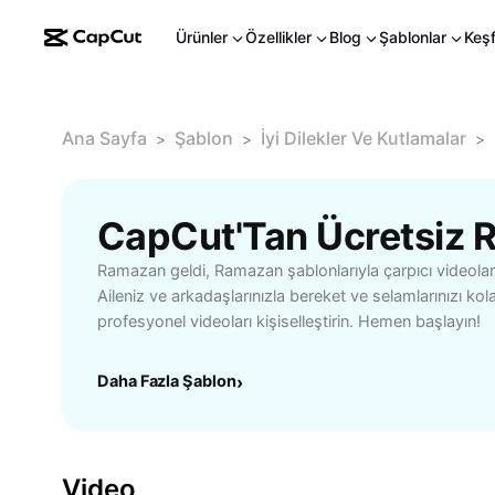
Ürünler
Özellikler
Blog
Şablonlar
Keş
Ana Sayfa
Şablon
İyi Dilekler Ve Kutlamalar
>
>
>
Ramazan geldi, Ramazan şablonlarıyla çarpıcı videolar
Aileniz ve arkadaşlarınızla bereket ve selamlarınızı ko
profesyonel videoları kişiselleştirin. Hemen başlayın!
Daha Fazla Şablon
›
Video