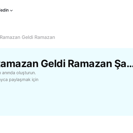
fedin
Ramazan Geldi Ramazan
CapCut'Tan Ücretsiz Ramazan Geldi Ramazan Ş
ı anında oluşturun.
layca paylaşmak için