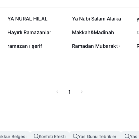
22,6 B
21,3 B
YA NURAL HILAL
Ya Nabi Salam Alaika
2,1 B
1,8 B
Hayırlı Ramazanlar
Makkah&Madinah
309
211
ramazan ı şerif
Ramadan Mubarak✨
1
ekkür Belgesi
Konfeti Efekti
Yas Gunu Tebrikleri
Yas 