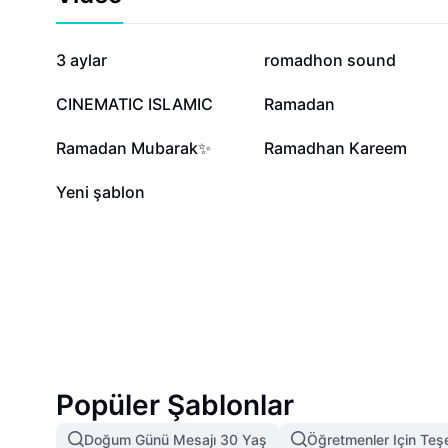
202,9 B
101,6 B
3 aylar
romadhon sound
14,9 B
14,1 B
CINEMATIC ISLAMIC
Ramadan
522
317
Ramadan Mubarak✨
Ramadhan Kareem
35
Yeni şablon
Popüler Şablonlar
Doğum Günü Mesajı 30 Yaş
Öğretmenler Için Teş