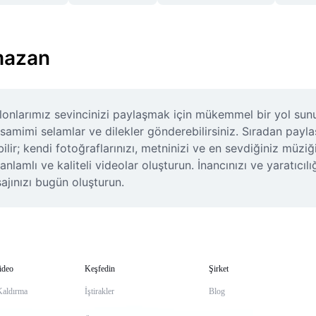
mazan
onlarımız sevincinizi paylaşmak için mükemmel bir yol sunuy
samimi selamlar ve dilekler gönderebilirsiniz. Sıradan payla
ilir; kendi fotoğraflarınızı, metninizi ve en sevdiğiniz müziğ
lı ve kaliteli videolar oluşturun. İnancınızı ve yaratıcılığın
ınızı bugün oluşturun.
ideo
Keşfedin
Şirket
Kaldırma
İştirakler
Blog