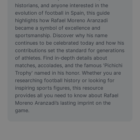
Video
historians, and anyone interested in the 
evolution of football in Spain, this guide 
Video arka planını kaldırma
highlights how Rafael Moreno Aranzadi 
became a symbol of excellence and 
Kaliteyi artır
sportsmanship. Discover why his name 
continues to be celebrated today and how his 
Video Düzenleyici
contributions set the standard for generations 
Videoyu Kesme
of athletes. Find in-depth details about 
matches, accolades, and the famous 'Pichichi 
Videoya Yazı Ekleme
Trophy' named in his honor. Whether you are 
researching football history or looking for 
Video Dönüştürücü
inspiring sports figures, this resource 
provides all you need to know about Rafael 
Moreno Aranzadi’s lasting imprint on the 
game.