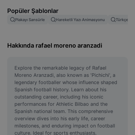
Resim arka planını kaldırma
Popüler Şablonlar
Resim birleştirme
Plakayı Sansürle
Hareketli Yazı Animasyonu
Türkçe Şab
Resim İyileştirme Aracı
Resmi Yeniden Boyutlandırma
Hakkında rafael moreno aranzadi
Çevrimiçi Fotoğraf Düzenleyici
Mizah Görseli Oluşturucu
Explore the remarkable legacy of Rafael 
Moreno Aranzadi, also known as 'Pichichi', a 
AI Text Remover
legendary footballer whose influence shaped 
Spanish football history. Learn about his 
AI People Remover
outstanding career, including his iconic 
performances for Athletic Bilbao and the 
AI Inpainting
Spanish national team. This comprehensive 
Face Cutout
overview dives into his early life, career 
milestones, and enduring impact on football 
culture. Ideal for sports enthusiasts, 