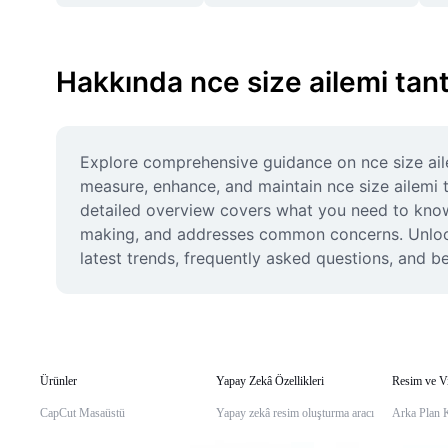
Hakkında nce size ailemi ta
Explore comprehensive guidance on nce size ailem
measure, enhance, and maintain nce size ailemi 
detailed overview covers what you need to know.
making, and addresses common concerns. Unlock y
latest trends, frequently asked questions, and b
Ürünler
Yapay Zekâ Özellikleri
Resim ve V
CapCut Masaüstü
Yapay zekâ resim oluşturma aracı
Arka Plan 