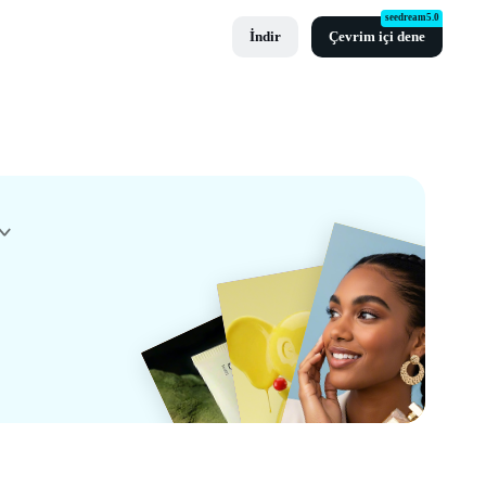
seedream5.0
İndir
Çevrim içi dene