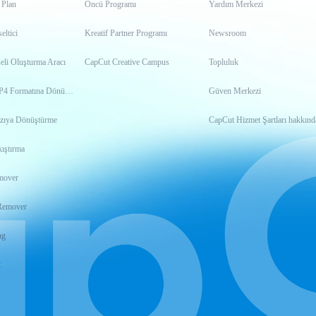
 Plan
Öncü Programı
Yardım Merkezi
ltici
Kreatif Partner Programı
Newsroom
eli Oluşturma Aracı
CapCut Creative Campus
Topluluk
Videoyu MP4 Formatına Dönüştürme
Güven Merkezi
zıya Dönüştürme
CapCut Hizmet Şartları hakkınd
ıştırma
mover
Remover
ng
t