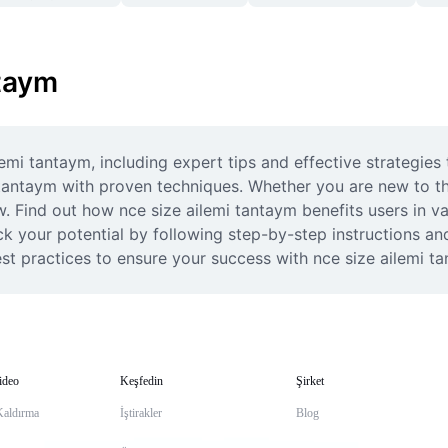
ntaym
i tantaym, including expert tips and effective strategies t
tantaym with proven techniques. Whether you are new to th
 Find out how nce size ailemi tantaym benefits users in va
our potential by following step-by-step instructions and 
est practices to ensure your success with nce size ailemi t
ideo
Keşfedin
Şirket
Kaldırma
İştirakler
Blog