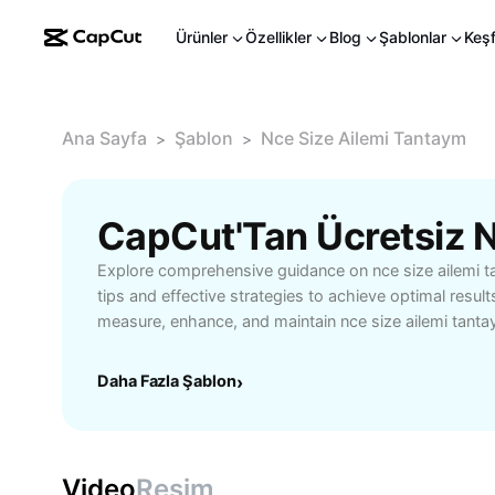
Ürünler
Özellikler
Blog
Şablonlar
Keş
Ana Sayfa
Şablon
Nce Size Ailemi Tantaym
>
>
Explore comprehensive guidance on nce size ailemi ta
tips and effective strategies to achieve optimal resul
measure, enhance, and maintain nce size ailemi tant
techniques. Whether you are new to the topic or see
our detailed overview covers what you need to know.
Daha Fazla Şablon
›
ailemi tantaym benefits users in various scenarios, su
making, and addresses common concerns. Unlock you
following step-by-step instructions and accessing he
Discover the latest trends, frequently asked question
Video
Resim