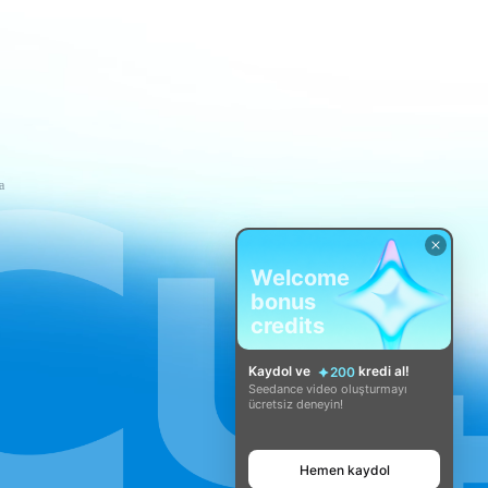
a
Welcome
bonus
credits
Kaydol ve
kredi al!
200
Seedance video oluşturmayı
ücretsiz deneyin!
Hemen kaydol