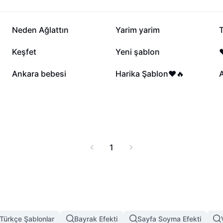
2,5 B
2,2 B
Neden Ağlattın
Yarim yarim
T
1,1 B
964
Keşfet
Yeni şablon
❤
385
348
Ankara bebesi
Harika Şablon❤️🔥
1
Türkçe Şablonlar
Bayrak Efekti
Sayfa Soyma Efekti