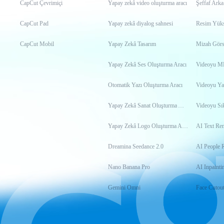
CapCut Çevrimiçi
Yapay zekâ video oluşturma aracı
Şeffaf Arka
CapCut Pad
Yapay zekâ diyalog sahnesi
Resim Yükse
CapCut Mobil
Yapay Zekâ Tasarım
Mizah Görs
Yapay Zekâ Ses Oluşturma Aracı
Otomatik Yazı Oluşturma Aracı
Videoyu Ya
Yapay Zekâ Sanat Oluşturma Aracı
Videoyu Sık
Yapay Zekâ Logo Oluşturma Aracı
AI Text Re
Dreamina Seedance 2.0
AI People 
Nano Banana Pro
AI Inpainti
Gemini Omni
Face Cutou