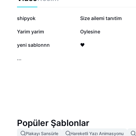
ensure your success with nce size ailemi tantaym.
240,3 B
165,3 B
shipyok
Size ailemi tanıtim
1,4 B
1,3 B
Yarim yarim
Oylesine
607
508
yeni sablonnn
🖤
45
...
Popüler Şablonlar
Plakayı Sansürle
Hareketli Yazı Animasyonu