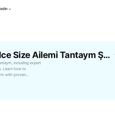
fedin
CapCut'Tan Ücretsiz Nce Size Ailemi Tantaym Şablonları
ntaym, including expert
ts. Learn how to
aym with proven
king advanced advice,
 Find out how nce size
pports better decision-
r potential by
lpful resources.
s, and best practices to