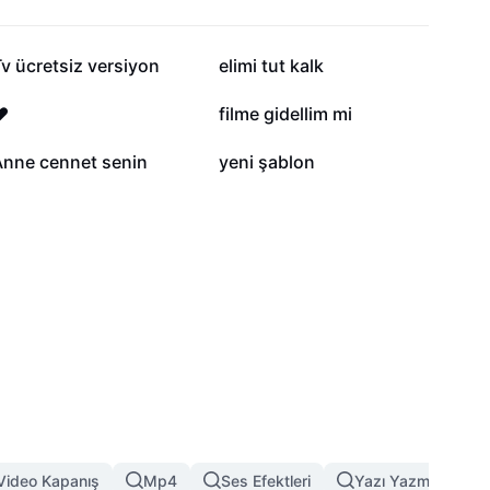
1,9 B
1,7 B
v ücretsiz versiyon
elimi tut kalk
868
820
️
filme gidellim mi
270
232
Anne cennet senin
yeni şablon
Video Kapanış
Mp4
Ses Efektleri
Yazı Yazma Efekti