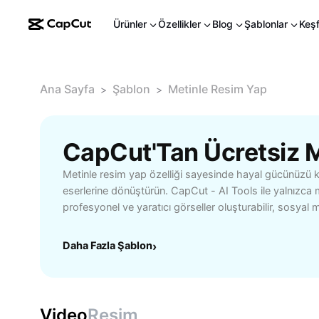
Ürünler
Özellikler
Blog
Şablonlar
Keş
Ana Sayfa
Şablon
Metinle Resim Yap
>
>
CapCut'Tan Ücretsiz M
Metinle resim yap özelliği sayesinde hayal gücünüzü ko
eserlerine dönüştürün. CapCut - AI Tools ile yalnızca 
profesyonel ve yaratıcı görseller oluşturabilir, sosyal 
veya projelerinizi eşsiz hale getirebilirsiniz. Gelişmiş 
sayesinde hızlı ve doğru sonuçlar alırken, zamandan t
Daha Fazla Şablon
›
deneyiminiz olmasa bile etkileyici resimler yaratın. Gra
medya yöneticileri ve içerik üreticileri için ideal olan bu
çıkarın. Metinle resim yapma deneyimini şimdi kendiniz
potansiyelinizi maksimuma çıkarın.
Video
Resim