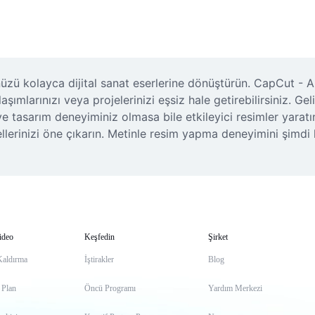
zü kolayca dijital sanat eserlerine dönüştürün. CapCut - AI
aşımlarınızı veya projelerinizi eşsiz hale getirebilirsiniz. Ge
 tasarım deneyiminiz olmasa bile etkileyici resimler yaratın.
sellerinizi öne çıkarın. Metinle resim yapma deneyimini şimdi 
ideo
Keşfedin
Şirket
Kaldırma
İştirakler
Blog
 Plan
Öncü Programı
Yardım Merkezi