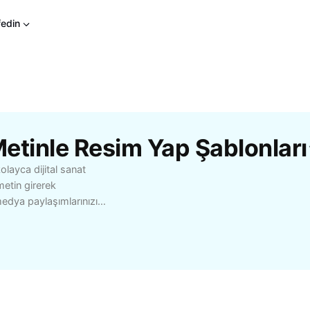
fedin
etinle Resim Yap Şablonları
layca dijital sanat
metin girerek
medya paylaşımlarınızı
yapay zeka teknolojisi
asarruf edin ve tasarım
fik tasarımcılar, sosyal
 araçla görsellerinizi öne
 keşfedin ve yaratıcı