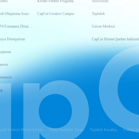
ltici
Kreatif Partner Programı
Newsroom
eli Oluşturma Aracı
CapCut Creative Campus
Topluluk
Videoyu MP4 Formatına Dönüştürme
Güven Merkezi
zıya Dönüştürme
CapCut Hizmet Şartları hakkınd
ıştırma
mover
Remover
ng
t
çerik Üreticisi Hizmet Şartları
Dijital Hizmetler Yasası
Topluluk Kuralları
Gizlilik Te