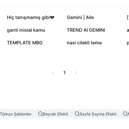
77,1 B
58,2 B
Hiç tanışmamış gibi💔
Gemini | Aile
[
9,4 B
3,7 B
ganti inisial kamu
TREND AI GEMINI
6
5
TEMPLATE MBG
nasi cilekli tema
1
Türkçe Şablonlar
Bayrak Efekti
Sayfa Soyma Efekti