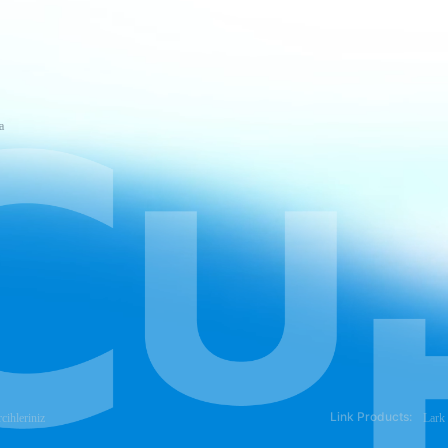
a
Link Products:
rcihleriniz
Lark