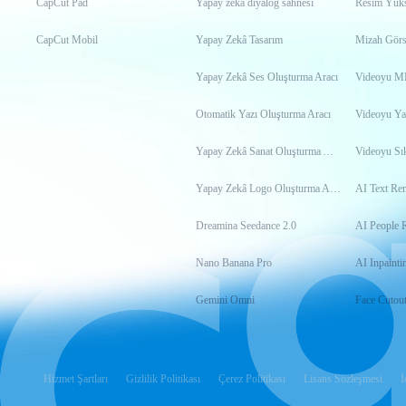
CapCut Pad
Yapay zekâ diyalog sahnesi
Resim Yükse
CapCut Mobil
Yapay Zekâ Tasarım
Mizah Görs
Yapay Zekâ Ses Oluşturma Aracı
Otomatik Yazı Oluşturma Aracı
Videoyu Ya
Yapay Zekâ Sanat Oluşturma Aracı
Videoyu Sık
Yapay Zekâ Logo Oluşturma Aracı
AI Text Re
Dreamina Seedance 2.0
AI People 
Nano Banana Pro
AI Inpainti
Gemini Omni
Face Cutou
Hizmet Şartları
Gizlilik Politikası
Çerez Politikası
Lisans Sözleşmesi
İ