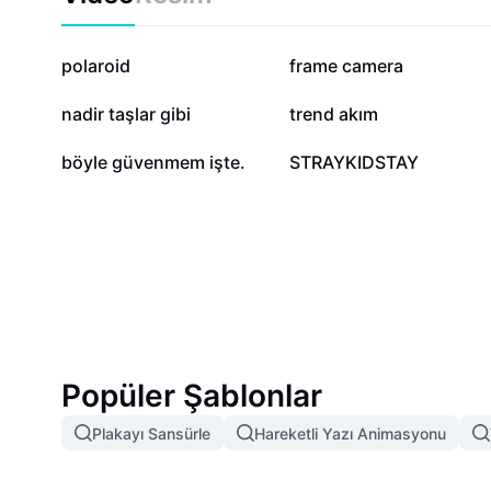
1,4 Mn
95,2 B
polaroid
frame camera
15,6 B
14,9 B
nadir taşlar gibi
trend akım
709
43
böyle güvenmem işte.
STRAYKIDSTAY
Popüler Şablonlar
Plakayı Sansürle
Hareketli Yazı Animasyonu