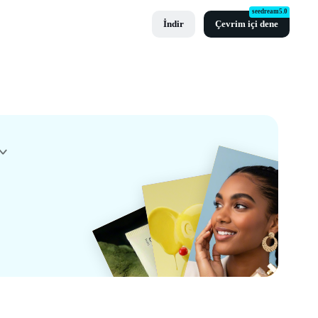
seedream5.0
İndir
Çevrim içi dene