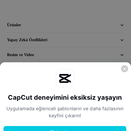
Video
Video arka planını kaldırma
Ürünler
Kaliteyi artır
Yapay Zekâ Özellikleri
Video Düzenleyici
Videoyu Kesme
Resim ve Video
Videoya Yazı Ekleme
Keşfedin
Video Dönüştürücü
Şirket
CapCut deneyimini eksiksiz yaşayın
Uygulamada eğlenceli şablonların ve daha fazlasının
keyfini çıkarın!