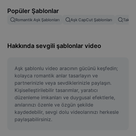
Resim arka planını kaldırma
Popüler Şablonlar
Resim birleştirme
Romantik Aşk Şablonları
Aşk CapCut Şablonları
Tak Se
Resim İyileştirme Aracı
Resmi Yeniden Boyutlandırma
Hakkında sevgili şablonlar video
Çevrimiçi Fotoğraf Düzenleyici
Mizah Görseli Oluşturucu
Aşk şablonlu video aracının gücünü keşfedin; 
kolayca romantik anlar tasarlayın ve 
AI Text Remover
partnerinizle veya sevdiklerinizle paylaşın. 
Kişiselleştirilebilir tasarımlar, yaratıcı 
AI People Remover
düzenleme imkanları ve duygusal efektlerle, 
anılarınızı özenle ve özgün şekilde 
AI Inpainting
kaydedebilir, sevgi dolu videolarınızı herkesle 
Face Cutout
paylaşabilirsiniz.