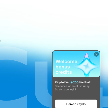
a
Welcome
bonus
credits
Kaydol ve
kredi al!
200
Seedance video oluşturmayı
ücretsiz deneyin!
Hemen kaydol