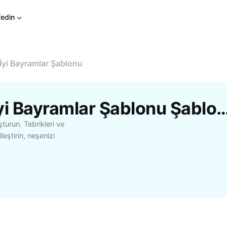
fedin
İyi Bayramlar Şablonu
CapCut'Tan Ücretsiz İyi Bayramlar Şablon
şturun. Tebrikleri ve
eştirin, neşenizi