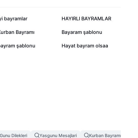
1,7 B
1,5 B
yi bayramlar
HAYIRLI BAYRAMLAR
864
791
Kurban Bayramı
Bayaram şablonu
317
215
bayram şablonu
Hayat bayram olsaa
Gunu Dilekleri
Yasgunu Mesajlari
Kurban Bayramı Şablon