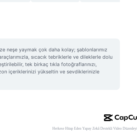
nize neşe yaymak çok daha kolay; şablonlarımız 
çlarımızla, sıcacık tebriklerle ve dileklerle dolu 
ilebilir, tek birkaç tıkla fotoğraflarınızı, 
n içeriklerinizi yükseltin ve sevdiklerinizle 
Herkese Hitap Eden Yapay Zekâ Destekli Video Düzenleyi