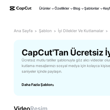
Ürünler
Özellikler
Blog
Şablonlar
Keş
Ana Sayfa
Şablon
İyi Dilekler Ve Kutlamalar
>
>
>
Ücretsiz mutlu tatiller şablonuyla göz alıcı videolar olu
kutlama mesajlarınızı sosyal medya için kolayca kişisell
saniyeler içinde paylaşın.
Daha Fazla Şablon
›
Video
Resim