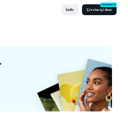
seedream5.0
İndir
Çevrim içi dene
u Şablonları