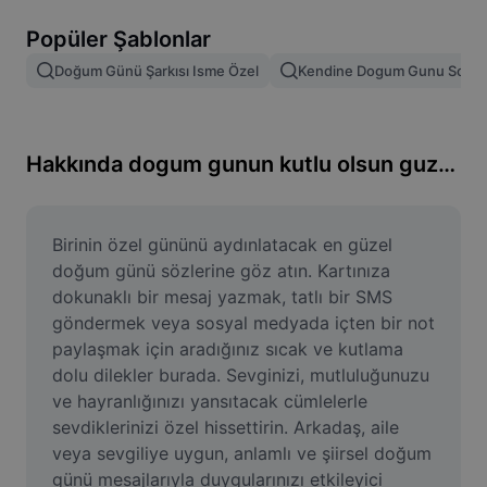
Resim arka planını kaldırma
Popüler Şablonlar
Resim birleştirme
Doğum Günü Şarkısı Isme Özel
Kendine Dogum Gunu Sozler
Resim İyileştirme Aracı
Resmi Yeniden Boyutlandırma
Hakkında dogum gunun kutlu olsun guzel sozler
Çevrimiçi Fotoğraf Düzenleyici
Mizah Görseli Oluşturucu
Birinin özel gününü aydınlatacak en güzel 
doğum günü sözlerine göz atın. Kartınıza 
AI Text Remover
dokunaklı bir mesaj yazmak, tatlı bir SMS 
göndermek veya sosyal medyada içten bir not 
AI People Remover
paylaşmak için aradığınız sıcak ve kutlama 
dolu dilekler burada. Sevginizi, mutluluğunuzu 
AI Inpainting
ve hayranlığınızı yansıtacak cümlelerle 
Face Cutout
sevdiklerinizi özel hissettirin. Arkadaş, aile 
veya sevgiliye uygun, anlamlı ve şiirsel doğum 
günü mesajlarıyla duygularınızı etkileyici 