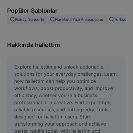
Resim arka planını kaldırma
Popüler Şablonlar
Resim birleştirme
Plakayı Sansürle
Hareketli Yazı Animasyonu
Türkçe Şab
Resim İyileştirme Aracı
Resmi Yeniden Boyutlandırma
Hakkında hallettim
Çevrimiçi Fotoğraf Düzenleyici
Mizah Görseli Oluşturucu
Explore hallettim and unlock actionable 
solutions for your everyday challenges. Learn 
AI Text Remover
how hallettim can help you optimize 
workflows, boost productivity, and improve 
AI People Remover
efficiency, whether you're a business 
professional or a creative. Find expert tips, 
AI Inpainting
reliable resources, and cutting-edge tools 
Face Cutout
designed for hallettim users. Start 
transforming your approach and achieve 
better results today with hallettim and 