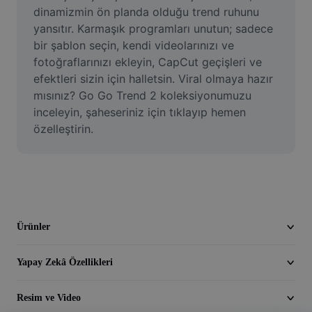
Video
dinamizmin ön planda olduğu trend ruhunu 
yansıtır. Karmaşık programları unutun; sadece 
Video arka planını kaldırma
bir şablon seçin, kendi videolarınızı ve 
fotoğraflarınızı ekleyin, CapCut geçişleri ve 
Kaliteyi artır
efektleri sizin için halletsin. Viral olmaya hazır 
mısınız? Go Go Trend 2 koleksiyonumuzu 
Video Düzenleyici
inceleyin, şaheseriniz için tıklayıp hemen 
Videoyu Kesme
özelleştirin.
Videoya Yazı Ekleme
Video Dönüştürücü
Ürünler
Yapay Zekâ Özellikleri
Resim ve Video