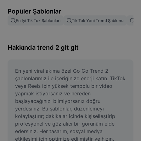
Resim arka planını kaldırma
Popüler Şablonlar
Resim birleştirme
En Iyi Tik Tok Şablonları
Tik Tok Yeni Trend Şablonu
Tik
Resim İyileştirme Aracı
Resmi Yeniden Boyutlandırma
Hakkında trend 2 git git
Çevrimiçi Fotoğraf Düzenleyici
Mizah Görseli Oluşturucu
En yeni viral akıma özel Go Go Trend 2 
şablonlarımız ile içeriğinize enerji katın. TikTok 
AI Text Remover
veya Reels için yüksek tempolu bir video 
yapmak istiyorsanız ve nereden 
AI People Remover
başlayacağınızı bilmiyorsanız doğru 
yerdesiniz. Bu şablonlar, düzenlemeyi 
AI Inpainting
kolaylaştırır; dakikalar içinde kişiselleştirip 
Face Cutout
profesyonel ve göz alıcı bir görünüm elde 
edersiniz. Her tasarım, sosyal medya 
etkileşimi için optimize edilmiştir ve hızın, 